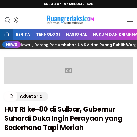
SCROLL UNTUK MELANJUTKAN
Informasi Mencerdaskan
Ruang Redaksi
BERITA
TEKNOLOGI
NASIONAL
HUKUM DAN KRIMKNA
NEWS
ta Polewali, Dorong Pertumbuhan UMKM dan Ruang Publik Warga
Advetorial
HUT RI ke-80 di Sulbar, Gubernur
Suhardi Duka Ingin Perayaan yang
Sederhana Tapi Meriah