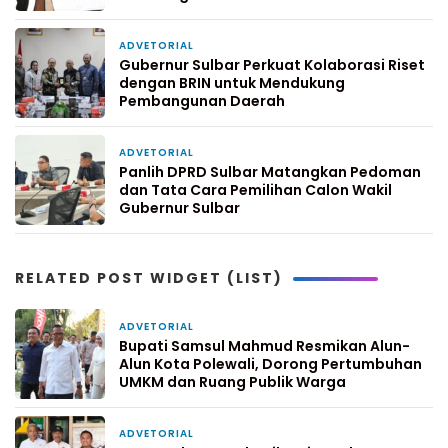
ADVETORIAL
2 minggu yang lalu
Gubernur Sulbar Perkuat Kolaborasi Riset
dengan BRIN untuk Mendukung
Pembangunan Daerah
ADVETORIAL
2 minggu yang lalu
Panlih DPRD Sulbar Matangkan Pedoman
dan Tata Cara Pemilihan Calon Wakil
Gubernur Sulbar
RELATED POST WIDGET (LIST)
ADVETORIAL
13 menit yang lalu
Bupati Samsul Mahmud Resmikan Alun-
Alun Kota Polewali, Dorong Pertumbuhan
UMKM dan Ruang Publik Warga
ADVETORIAL
2 hari yang lalu