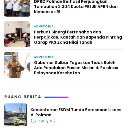
DPRD Polman Berhasil Perjuangkan
Tambahan 2.304 Kuota PBI JK APBN dari
Kemensos RI
ADVETORIAL
4 hari yang lalu
Perkuat Sinergi Pertanahan dan
Perpajakan, Kantah dan Bapenda Pinrang
Garap PKS Zona Nilai Tanah
ADVETORIAL
6 hari yang lalu
Gubernur Sulbar Tegaskan Tidak Boleh
Ada Penolakan Pasien Miskin di Fasilitas
Pelayanan Kesehatan
RUANG BERITA
Kementerian ESDM Tunda Peresmian Lisdes
di Polman
9 jam yang lalu