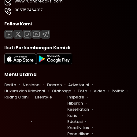
www.ruangredaksi.com
085757464917
Follow Kami
Ikuti Perkembangan Kami di
Menu Utama
Berita
Nasional
Daerah
Advetorial
Hukum dan Krimknal
Olahraga
Foto
Video
Politik
Ruang Opini
Lifestyle
Inspirasi
Hiburan
Kesehatan
Karier
Edukasi
Kreativitas
Pendidikan