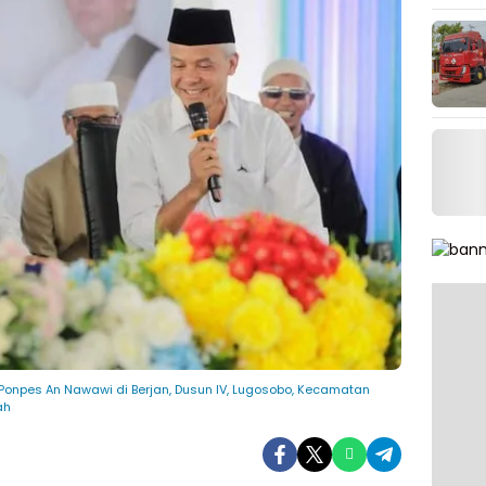
Ponpes An Nawawi di Berjan, Dusun IV, Lugosobo, Kecamatan
ah