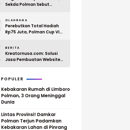
Sekda Polman Sebut
Penyerahan 10 SK PPPK
9
Paruh Waktu Balanipa
OLAHRAGA
Ditunda
Perebutkan Total Hadiah
Rp75 Juta, Polman Cup VI
2026 Siap Digelar 20 April
0
Mendatang
BERITA
Kreatornusa.com: Solusi
Jasa Pembuatan Website
Terbaik di Indonesia dengan
Harga Terjangkau
 POPULER
Kebakaran Rumah di Limboro
Polman, 3 Orang Meninggal
Dunia
Lintas Provinsi! Damkar
Polman Terjun Padamkan
Kebakaran Lahan di Pinrang