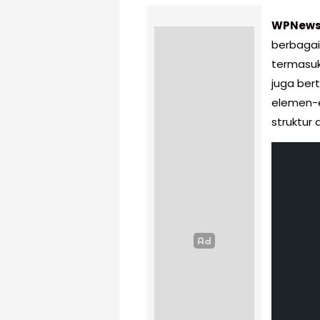
WPNew
berbagai
termasuk 
juga ber
elemen-
struktur 