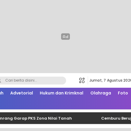
Jumat, 7 Agustus 202
ah
Advetorial
Hukum dan Krimknal
Olahraga
Foto
Garap PKS Zona Nilai Tanah
Cemburu Berujung Sal