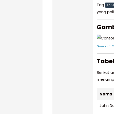
Tag
<h6
yang pal
Gamb
Gambar 1: 
Tabel
Berikut 
menampil
Nama
John D