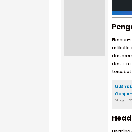
Peng
Elemen-e
artikel 
dan mem
dengan c
tersebut
Gus Yas
Ganjar-
Minggu, 2
Headi
Heading 