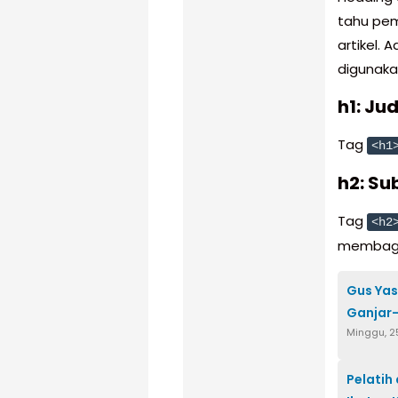
tahu pem
artikel.
digunaka
h1: Ju
Tag
<h1
h2: Su
Tag
<h2
membagi 
Gus Yas
Ganjar-
Minggu, 2
Pelatih