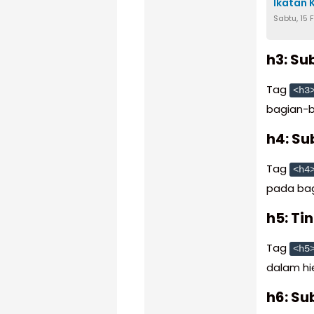
Ikatan 
Sabtu, 15 
h3: Su
Tag
<h3
bagian-ba
h4: Su
Tag
<h4
pada bag
h5: Ti
Tag
<h5
dalam hie
h6: Su