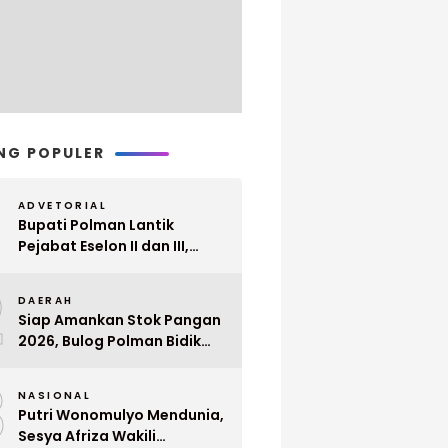
NG POPULER
ADVETORIAL
Bupati Polman Lantik
Pejabat Eselon II dan III,
Berikut Nama dan
2
Jabatannya
DAERAH
Siap Amankan Stok Pangan
2026, Bulog Polman Bidik
Penyerapan 51 Ribu Ton
3
Gabah Petani
NASIONAL
Putri Wonomulyo Mendunia,
Sesya Afriza Wakili