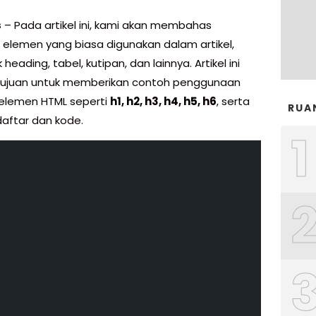
s
– Pada artikel ini, kami akan membahas
 elemen yang biasa digunakan dalam artikel,
heading, tabel, kutipan, dan lainnya. Artikel ini
tujuan untuk memberikan contoh penggunaan
elemen HTML seperti
h1, h2, h3, h4, h5, h6
, serta
RUA
daftar dan kode.
1