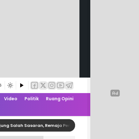
6
Video
Politik
Ruang Opini
ah Sasaran, Remaja Pembusur Pelajar di Polman Diringkus Poli