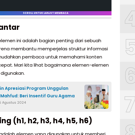
SCROLL UNTUK LANJUT MEMBACA
antar
lemen ini adalah bagian penting dari sebuah
karena membantu memperjelas struktur informasi
udahkan pembaca untuk memahami konten
epat. Mari kita lihat bagaimana elemen-elemen
 digunakan.
in Apresiasi Program Unggulan
Mahfud: Beri Insentif Guru Agama
5 Agustus 2024
ng (h1, h2, h3, h4, h5, h6)
adalah elemen yang digunakan untuk memberi