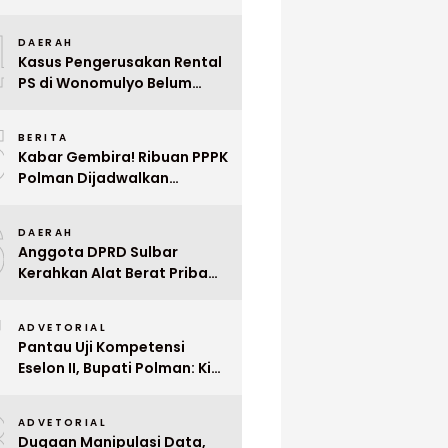
Indonesia ke Singapura Even
4
Mega Wedding Expo 2026
DAERAH
Kasus Pengerusakan Rental
PS di Wonomulyo Belum
Terungkap, Pemilik Minta
5
Polisi Segera Tangkap
BERITA
Pelaku
Kabar Gembira! Ribuan PPPK
Polman Dijadwalkan
Dilantik Januari 2026
6
DAERAH
Anggota DPRD Sulbar
Kerahkan Alat Berat Pribadi
Tangani Longsor
7
Matangnga
ADVETORIAL
Pantau Uji Kompetensi
Eselon II, Bupati Polman: Kita
Cari Pejabat yang Siap
8
Bekerja Cepat
ADVETORIAL
Dugaan Manipulasi Data,