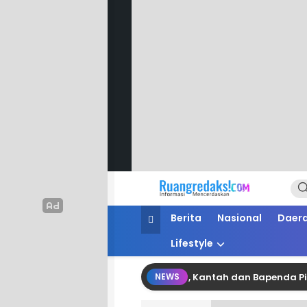
Ruang Redaksi
Informasi Mencerdaskan
Berita
Nasional
Daer
Lifestyle
ergi Pertanahan dan Perpajakan, Kantah dan Bapenda Pinrang 
NEWS