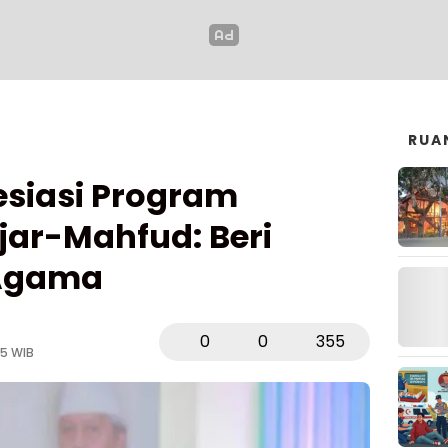
RUA
esiasi Program
ar-Mahfud: Beri
 Agama
0
0
355
25 WIB