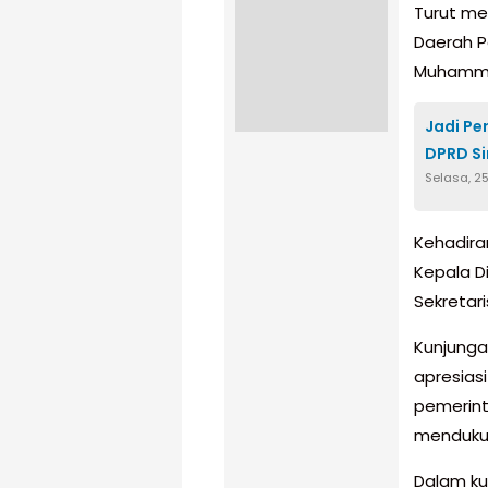
Turut me
Daerah P
Muhammad
Jadi Pe
DPRD Si
Selasa, 2
Kehadira
Kepala D
Sekretari
Kunjunga
apresias
pemerint
mendukun
Dalam ku