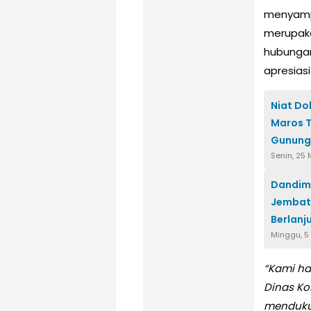
menyampa
merupak
hubunga
apresiasi
Niat Do
Maros T
Gunung
Senin, 25
Dandim
Jembat
Berlanj
Minggu, 5 
“Kami ha
Dinas Ko
menduku