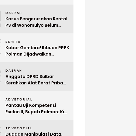
Indonesia ke Singapura Even
4
Mega Wedding Expo 2026
DAERAH
Kasus Pengerusakan Rental
PS di Wonomulyo Belum
Terungkap, Pemilik Minta
5
Polisi Segera Tangkap
BERITA
Pelaku
Kabar Gembira! Ribuan PPPK
Polman Dijadwalkan
Dilantik Januari 2026
6
DAERAH
Anggota DPRD Sulbar
Kerahkan Alat Berat Pribadi
Tangani Longsor
7
Matangnga
ADVETORIAL
Pantau Uji Kompetensi
Eselon II, Bupati Polman: Kita
Cari Pejabat yang Siap
8
Bekerja Cepat
ADVETORIAL
Dugaan Manipulasi Data,