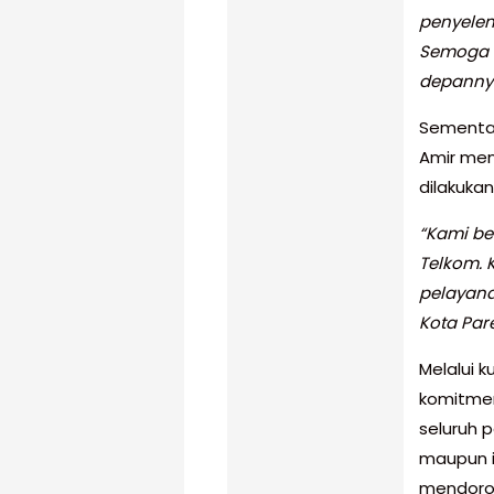
penyelen
Semoga s
depanny
Sementar
Amir men
dilakukan
“Kami be
Telkom. 
pelayana
Kota Par
Melalui 
komitmen
seluruh 
maupun i
mendorong