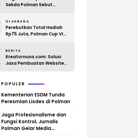
Sekda Polman Sebut
Penyerahan 10 SK PPPK
9
Paruh Waktu Balanipa
OLAHRAGA
Ditunda
Perebutkan Total Hadiah
Rp75 Juta, Polman Cup VI
2026 Siap Digelar 20 April
0
Mendatang
BERITA
Kreatornusa.com: Solusi
Jasa Pembuatan Website
Terbaik di Indonesia dengan
Harga Terjangkau
 POPULER
Kementerian ESDM Tunda
Peresmian Lisdes di Polman
Jaga Profesionalisme dan
Fungsi Kontrol, Jurnalis
Polman Gelar Media
Gathering