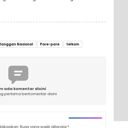
elanggan Nasional
Pare-pare
telkom
m ada komentar disini
ng pertama berkomentar disini
likasikan.
Ruas yang wajib ditandai
*