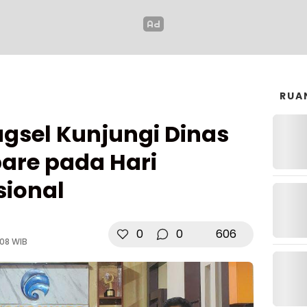
RUA
agsel Kunjungi Dinas
are pada Hari
sional
0
0
606
:08 WIB