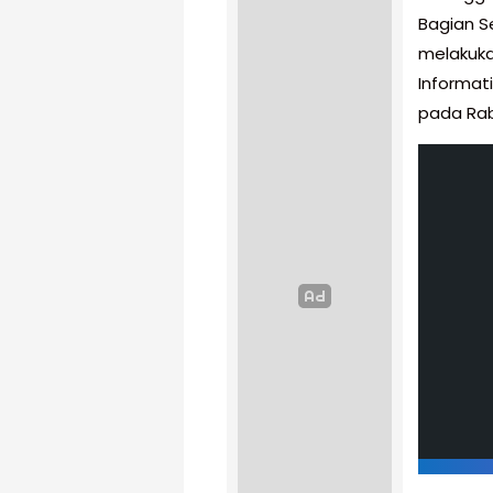
Bagian S
melakuka
Informat
pada Rab