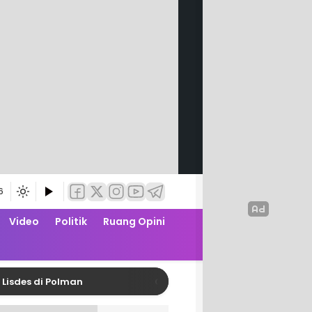
6
Video
Politik
Ruang Opini
di Polman
Gerebek Balap Liar di Jalan Arteri, Po