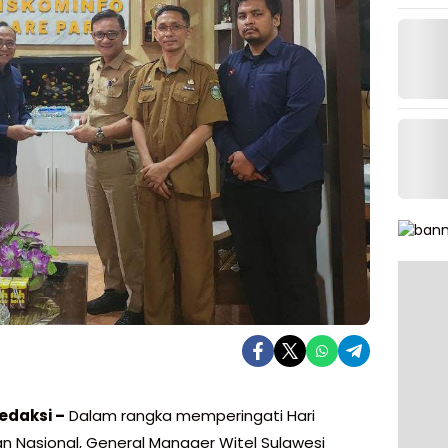
edaksi –
Dalam rangka memperingati Hari
n Nasional, General Manager Witel Sulawesi