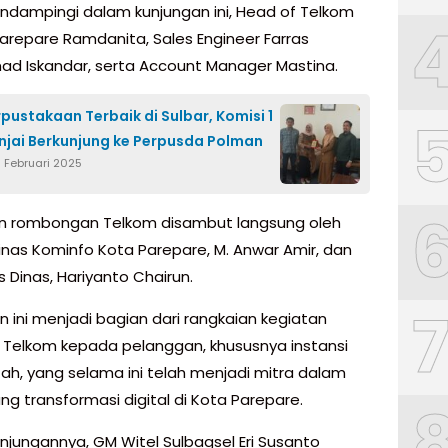
ndampingi dalam kunjungan ini, Head of Telkom
arepare Ramdanita, Sales Engineer Farras
 Iskandar, serta Account Manager Mastina.
rpustakaan Terbaik di Sulbar, Komisi 1
njai Berkunjung ke Perpusda Polman
5 Februari 2025
n rombongan Telkom disambut langsung oleh
inas Kominfo Kota Parepare, M. Anwar Amir, dan
s Dinas, Hariyanto Chairun.
n ini menjadi bagian dari rangkaian kegiatan
i Telkom kepada pelanggan, khususnya instansi
ah, yang selama ini telah menjadi mitra dalam
g transformasi digital di Kota Parepare.
njungannya, GM Witel Sulbagsel Eri Susanto