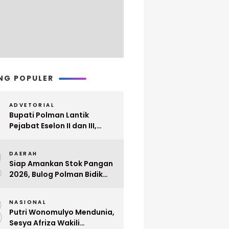
NG POPULER
ADVETORIAL
Bupati Polman Lantik
Pejabat Eselon II dan III,
Berikut Nama dan
2
Jabatannya
DAERAH
Siap Amankan Stok Pangan
2026, Bulog Polman Bidik
Penyerapan 51 Ribu Ton
3
Gabah Petani
NASIONAL
Putri Wonomulyo Mendunia,
Sesya Afriza Wakili