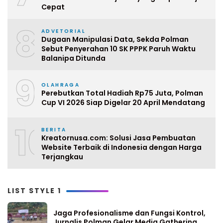
Cepat
8
ADVETORIAL
Dugaan Manipulasi Data, Sekda Polman
Sebut Penyerahan 10 SK PPPK Paruh Waktu
Balanipa Ditunda
9
OLAHRAGA
Perebutkan Total Hadiah Rp75 Juta, Polman
Cup VI 2026 Siap Digelar 20 April Mendatang
10
BERITA
Kreatornusa.com: Solusi Jasa Pembuatan
Website Terbaik di Indonesia dengan Harga
Terjangkau
LIST STYLE 1
Jaga Profesionalisme dan Fungsi Kontrol,
Jurnalis Polman Gelar Media Gathering