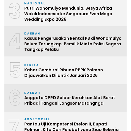
3
NASIONAL
Putri Wonomulyo Mendunia, Sesya Afriza
Wakili Indonesia ke Singapura Even Mega
Wedding Expo 2026
4
DAERAH
Kasus Pengerusakan Rental PS di Wonomulyo
Belum Terungkap, Pemilik Minta Polisi Segera
Tangkap Pelaku
5
BERITA
Kabar Gembira! Ribuan PPPK Polman
Dijadwalkan Dilantik Januari 2026
6
DAERAH
Anggota DPRD Sulbar Kerahkan Alat Berat
Pribadi Tangani Longsor Matangnga
7
ADVETORIAL
Pantau Uji Kompetensi Eselon II, Bupati
Polman: Kita Cari Pejabat yang Siap Bekerja