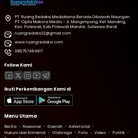
PT. Ruang Redaksi Mediatama Berada Dibawah Naungan
PT. Cipta Makora Media - Jl. Mangimpung, Kel. Manding,
Kec. Polewali, Kab.Polewali Mandar, Sulawesi Barat
ruangredaksi12@gmail.com
www.ruangredaksi.com
085757464917
Follow Kami
Ikuti Perkembangan Kami di
Menu Utama
Berita
Nasional
Daerah
Advetorial
Hukum dan Krimknal
Olahraga
Foto
Video
Politik