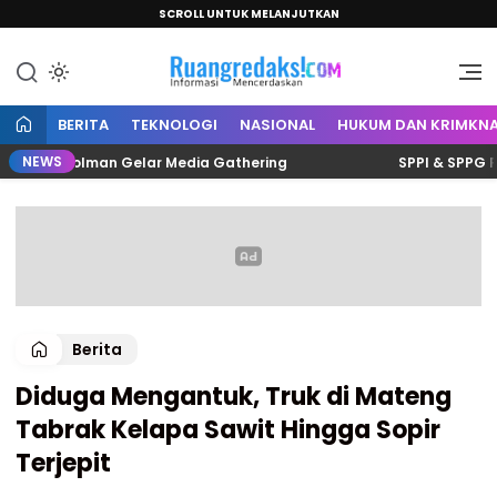
SCROLL UNTUK MELANJUTKAN
Informasi Mencerdaskan
Ruang Redaksi
BERITA
TEKNOLOGI
NASIONAL
HUKUM DAN KRIMKNA
NEWS
nalis Polman Gelar Media Gathering
SPPI & SPPG Polma
Berita
Diduga Mengantuk, Truk di Mateng
Tabrak Kelapa Sawit Hingga Sopir
Terjepit