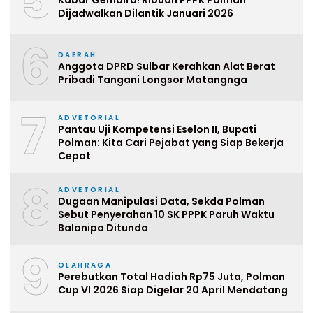
5
Kabar Gembira! Ribuan PPPK Polman
Dijadwalkan Dilantik Januari 2026
6
DAERAH
Anggota DPRD Sulbar Kerahkan Alat Berat
Pribadi Tangani Longsor Matangnga
7
ADVETORIAL
Pantau Uji Kompetensi Eselon II, Bupati
Polman: Kita Cari Pejabat yang Siap Bekerja
Cepat
8
ADVETORIAL
Dugaan Manipulasi Data, Sekda Polman
Sebut Penyerahan 10 SK PPPK Paruh Waktu
Balanipa Ditunda
9
OLAHRAGA
Perebutkan Total Hadiah Rp75 Juta, Polman
Cup VI 2026 Siap Digelar 20 April Mendatang