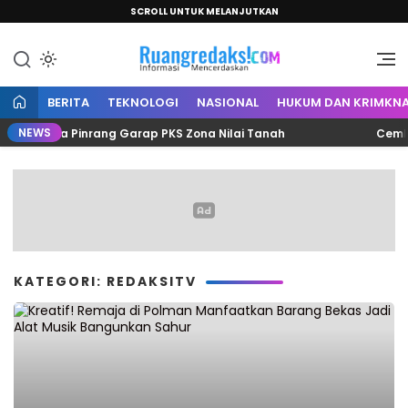
SCROLL UNTUK MELANJUTKAN
Informasi Mencerdaskan
Ruang Redaksi
BERITA
TEKNOLOGI
NASIONAL
HUKUM DAN KRIMKNA
NEWS
apenda Pinrang Garap PKS Zona Nilai Tanah
Cemburu B
KATEGORI: REDAKSITV