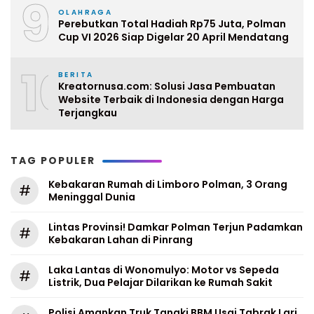
9
OLAHRAGA
Perebutkan Total Hadiah Rp75 Juta, Polman
Cup VI 2026 Siap Digelar 20 April Mendatang
10
BERITA
Kreatornusa.com: Solusi Jasa Pembuatan
Website Terbaik di Indonesia dengan Harga
Terjangkau
TAG POPULER
Kebakaran Rumah di Limboro Polman, 3 Orang
#
Meninggal Dunia
Lintas Provinsi! Damkar Polman Terjun Padamkan
#
Kebakaran Lahan di Pinrang
Laka Lantas di Wonomulyo: Motor vs Sepeda
#
Listrik, Dua Pelajar Dilarikan ke Rumah Sakit
Polisi Amankan Truk Tangki BBM Usai Tabrak Lari