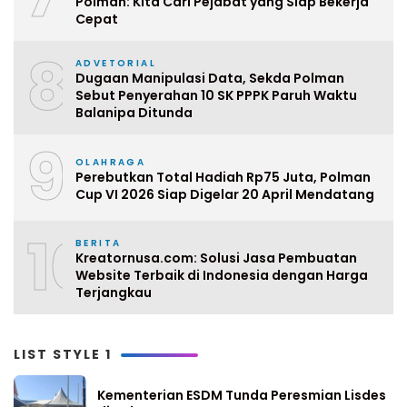
Polman: Kita Cari Pejabat yang Siap Bekerja
Cepat
8
ADVETORIAL
Dugaan Manipulasi Data, Sekda Polman
Sebut Penyerahan 10 SK PPPK Paruh Waktu
Balanipa Ditunda
9
OLAHRAGA
Perebutkan Total Hadiah Rp75 Juta, Polman
Cup VI 2026 Siap Digelar 20 April Mendatang
10
BERITA
Kreatornusa.com: Solusi Jasa Pembuatan
Website Terbaik di Indonesia dengan Harga
Terjangkau
LIST STYLE 1
Kementerian ESDM Tunda Peresmian Lisdes