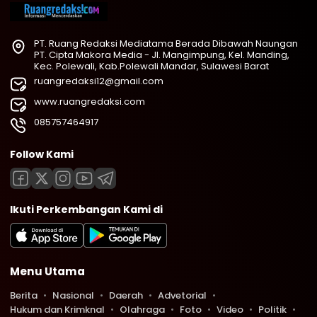
PT. Ruang Redaksi Mediatama Berada Dibawah Naungan
PT. Cipta Makora Media - Jl. Mangimpung, Kel. Manding,
Kec. Polewali, Kab.Polewali Mandar, Sulawesi Barat
ruangredaksi12@gmail.com
www.ruangredaksi.com
085757464917
Follow Kami
Ikuti Perkembangan Kami di
Menu Utama
Berita
Nasional
Daerah
Advetorial
Hukum dan Krimknal
Olahraga
Foto
Video
Politik