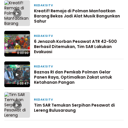
REDAKSITV
22 Februari 2026
Kreatif! Remaja di Polman Manfaatkan
▶
Barang Bekas Jadi Alat Musik Bangunkan
Sahur
REDAKSITV
22 Januari 2026
6 Jenazah Korban Pesawat ATR 42-500
▶
Berhasil Ditemukan, Tim SAR Lakukan
Evakuasi
0:03:00
REDAKSITV
22 Januari 2026
Baznas RI dan Pemkab Polman Gelar
▶
Panen Raya, Optimalkan Zakat untuk
Ketahanan Pangan
0:03:47
REDAKSITV
18 Januari 2026
▶
Tim SAR Temukan Serpihan Pesawat di
Lereng Bulusaraung