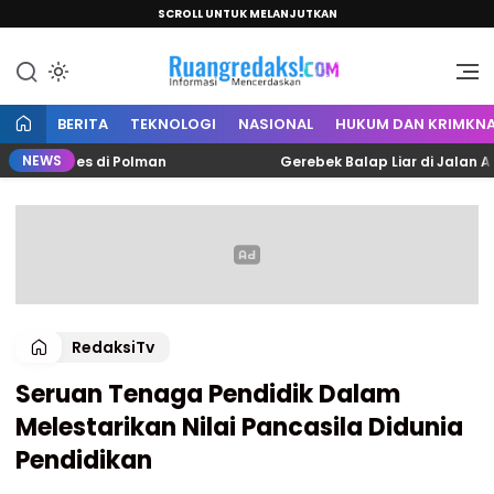
SCROLL UNTUK MELANJUTKAN
Informasi Mencerdaskan
Ruang Redaksi
BERITA
TEKNOLOGI
NASIONAL
HUKUM DAN KRIMKNA
NEWS
 Lisdes di Polman
Gerebek Balap Liar di Jalan Arteri
RedaksiTv
Seruan Tenaga Pendidik Dalam
Melestarikan Nilai Pancasila Didunia
Pendidikan