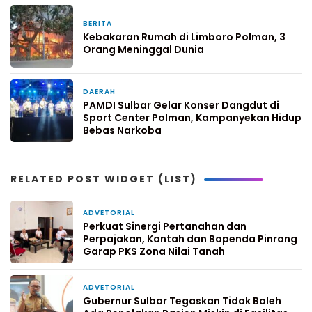
BERITA
3 hari yang lalu
Kebakaran Rumah di Limboro Polman, 3
Orang Meninggal Dunia
DAERAH
4 hari yang lalu
PAMDI Sulbar Gelar Konser Dangdut di
Sport Center Polman, Kampanyekan Hidup
Bebas Narkoba
RELATED POST WIDGET (LIST)
ADVETORIAL
20 jam yang lalu
Perkuat Sinergi Pertanahan dan
Perpajakan, Kantah dan Bapenda Pinrang
Garap PKS Zona Nilai Tanah
ADVETORIAL
3 hari yang lalu
Gubernur Sulbar Tegaskan Tidak Boleh