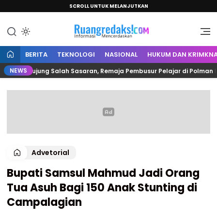
SCROLL UNTUK MELANJUTKAN
Informasi Mencerdaskan
Ruang Redaksi
BERITA
TEKNOLOGI
NASIONAL
HUKUM DAN KRIMKNA
NEWS
Berujung Salah Sasaran, Remaja Pembusur Pelajar di Polman Diringkus
Advetorial
Bupati Samsul Mahmud Jadi Orang
Tua Asuh Bagi 150 Anak Stunting di
Campalagian