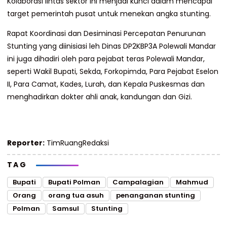
Kolaborasi lintas sektor ini menjadi kunci dalam mencapai
target pemerintah pusat untuk menekan angka stunting.
Rapat Koordinasi dan Desiminasi Percepatan Penurunan
Stunting yang diinisiasi leh Dinas DP2KBP3A Polewali Mandar
ini juga dihadiri oleh para pejabat teras Polewali Mandar,
seperti Wakil Bupati, Sekda, Forkopimda, Para Pejabat Eselon
II, Para Camat, Kades, Lurah, dan Kepala Puskesmas dan
menghadirkan dokter ahli anak, kandungan dan Gizi.
Reporter:
TimRuangRedaksi
TAG
Bupati
Bupati Polman
Campalagian
Mahmud
Orang
orang tua asuh
penanganan stunting
Polman
Samsul
Stunting