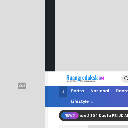
Ruang Redaksi
Informasi Mencerdaskan
Berita
Nasional
Daer
Lifestyle
an Berhasil Perjuangkan Tambahan 2.304 Kuota PBI JK APBN dar
NEWS