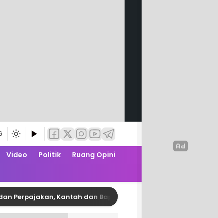
6
Video
Politik
Ruang Opini
erpajakan, Kantah dan Bapenda Pinrang Garap PKS Zona Nilai 