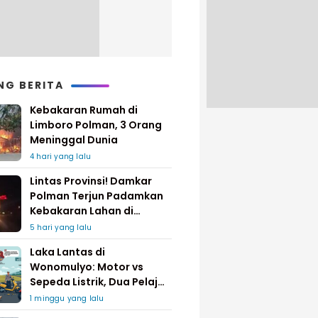
NG BERITA
Kebakaran Rumah di
Limboro Polman, 3 Orang
Meninggal Dunia
4 hari yang lalu
Lintas Provinsi! Damkar
Polman Terjun Padamkan
Kebakaran Lahan di
Pinrang
5 hari yang lalu
Laka Lantas di
Wonomulyo: Motor vs
Sepeda Listrik, Dua Pelajar
Dilarikan ke Rumah Sakit
1 minggu yang lalu