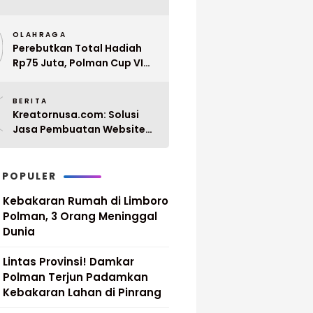
Penyerahan 10 SK PPPK
9
Paruh Waktu Balanipa
OLAHRAGA
Ditunda
Perebutkan Total Hadiah
Rp75 Juta, Polman Cup VI
2026 Siap Digelar 20 April
0
Mendatang
BERITA
Kreatornusa.com: Solusi
Jasa Pembuatan Website
Terbaik di Indonesia dengan
Harga Terjangkau
 POPULER
Kebakaran Rumah di Limboro
Polman, 3 Orang Meninggal
Dunia
Lintas Provinsi! Damkar
Polman Terjun Padamkan
Kebakaran Lahan di Pinrang