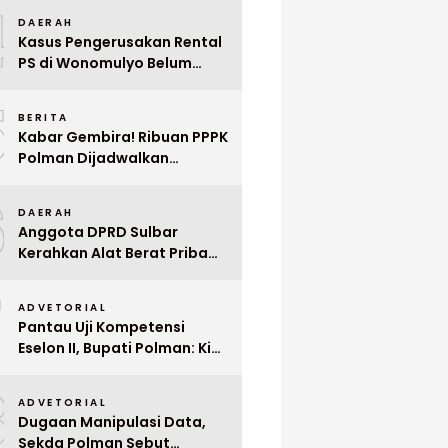
4
Mega Wedding Expo 2026
DAERAH
Kasus Pengerusakan Rental
PS di Wonomulyo Belum
Terungkap, Pemilik Minta
5
Polisi Segera Tangkap
BERITA
Pelaku
Kabar Gembira! Ribuan PPPK
Polman Dijadwalkan
Dilantik Januari 2026
6
DAERAH
Anggota DPRD Sulbar
Kerahkan Alat Berat Pribadi
Tangani Longsor
7
Matangnga
ADVETORIAL
Pantau Uji Kompetensi
Eselon II, Bupati Polman: Kita
Cari Pejabat yang Siap
8
Bekerja Cepat
ADVETORIAL
Dugaan Manipulasi Data,
Sekda Polman Sebut