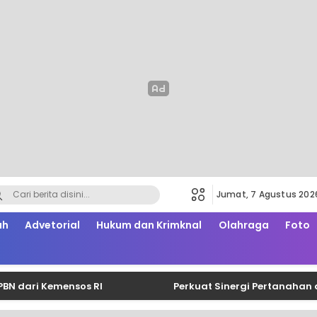
Jumat, 7 Agustus 202
ah
Advetorial
Hukum dan Krimknal
Olahraga
Foto
i Kemensos RI
Perkuat Sinergi Pertanahan dan P