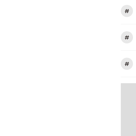
#
#
#