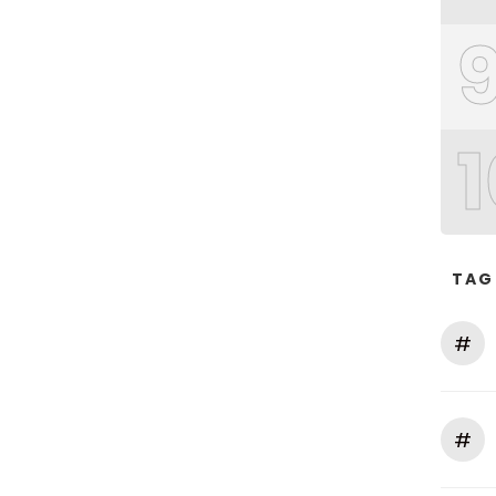
1
TAG
#
#