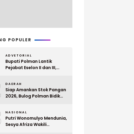
NG POPULER
ADVETORIAL
Bupati Polman Lantik
Pejabat Eselon II dan III,
Berikut Nama dan
2
Jabatannya
DAERAH
Siap Amankan Stok Pangan
2026, Bulog Polman Bidik
Penyerapan 51 Ribu Ton
3
Gabah Petani
NASIONAL
Putri Wonomulyo Mendunia,
Sesya Afriza Wakili
Indonesia ke Singapura Even