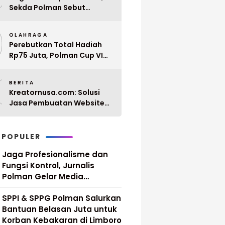
Sekda Polman Sebut
Penyerahan 10 SK PPPK
9
Paruh Waktu Balanipa
OLAHRAGA
Ditunda
Perebutkan Total Hadiah
Rp75 Juta, Polman Cup VI
2026 Siap Digelar 20 April
0
Mendatang
BERITA
Kreatornusa.com: Solusi
Jasa Pembuatan Website
Terbaik di Indonesia dengan
Harga Terjangkau
 POPULER
Jaga Profesionalisme dan
Fungsi Kontrol, Jurnalis
Polman Gelar Media
Gathering
SPPI & SPPG Polman Salurkan
Bantuan Belasan Juta untuk
Korban Kebakaran di Limboro