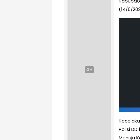
Kabupate
(14/6/202
Kecelaka
Polisi D
Menuju K