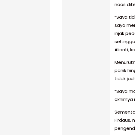
naas dit
“Saya tid
saya men
injak pe
sehingga
Alianti,
Menurutn
panik hi
tidak jau
“Saya ma
akhirnya
Sementar
Firdaus, 
pengenda