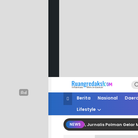
Ruang Redaksi
Informasi Mencerdaskan
Berita
Nasional
Daer
Lifestyle
esionalisme dan Fungsi Kontrol, Jurnalis Polman Gelar Media 
NEWS