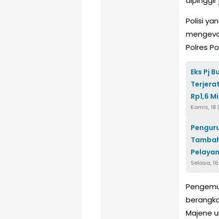
dipinggir 
Polisi ya
mengevak
Polres P
Eks Pj 
Terjera
Rp1,6 Mi
Kamis, 18
Penguru
Tambah
Pelaya
Selasa, 1
Pengemud
berangka
Majene u