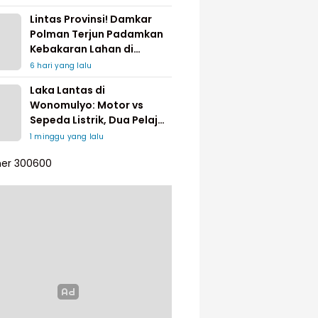
Lintas Provinsi! Damkar
Polman Terjun Padamkan
Kebakaran Lahan di
Pinrang
6 hari yang lalu
Laka Lantas di
Wonomulyo: Motor vs
Sepeda Listrik, Dua Pelajar
Dilarikan ke Rumah Sakit
1 minggu yang lalu