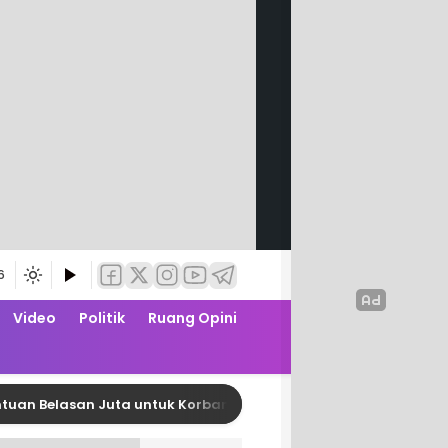
6
Video
Politik
Ruang Opini
elasan Juta untuk Korban Kebakaran di Limboro
D