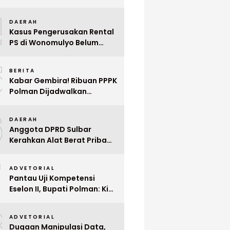
Indonesia ke Singapura Even
4
Mega Wedding Expo 2026
DAERAH
Kasus Pengerusakan Rental
PS di Wonomulyo Belum
Terungkap, Pemilik Minta
5
Polisi Segera Tangkap
BERITA
Pelaku
Kabar Gembira! Ribuan PPPK
Polman Dijadwalkan
Dilantik Januari 2026
6
DAERAH
Anggota DPRD Sulbar
Kerahkan Alat Berat Pribadi
Tangani Longsor
7
Matangnga
ADVETORIAL
Pantau Uji Kompetensi
Eselon II, Bupati Polman: Kita
Cari Pejabat yang Siap
8
Bekerja Cepat
ADVETORIAL
Dugaan Manipulasi Data,