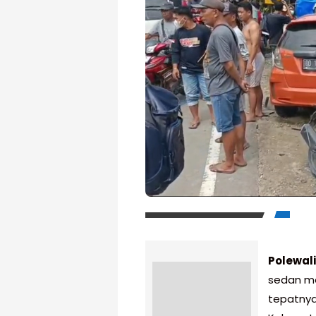
Polewal
sedan me
tepatnya