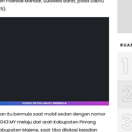
n Polewali Mandar, Sulawesi Barat, pada Sabtu
5).
RUA
1
SCROLL UNTUK LANJUT MEMBACA
an itu bermula saat mobil sedan dengan nomor
D 1043 MY melaju dari arah Kabupaten Pinrang
abupaten Majene, saat tiba dilokasi kejadian