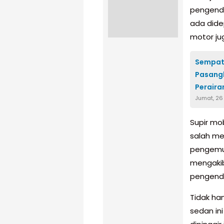
pengenda
ada dide
motor ju
Sempat 
Pasangk
Peraira
Jumat, 26
Supir mo
salah me
pengemud
mengakib
pengend
Tidak ha
sedan in