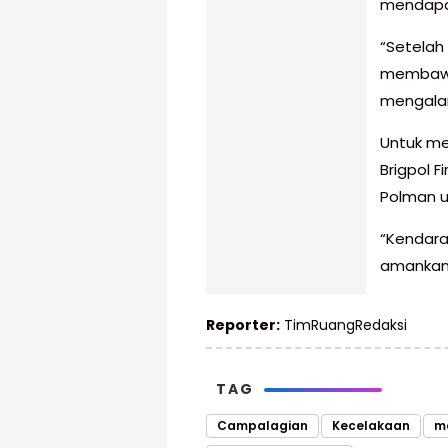
mendapa
“Setelah
membawa
mengalam
Untuk m
Brigpol 
Polman u
“Kendara
amankan 
Reporter:
TimRuangRedaksi
TAG
Campalagian
Kecelakaan
mo