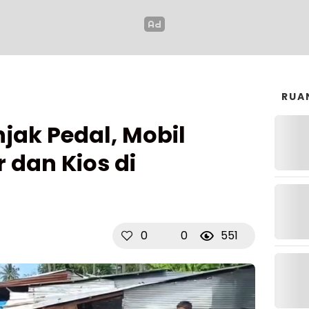
RUA
njak Pedal, Mobil
 dan Kios di
0
0
551