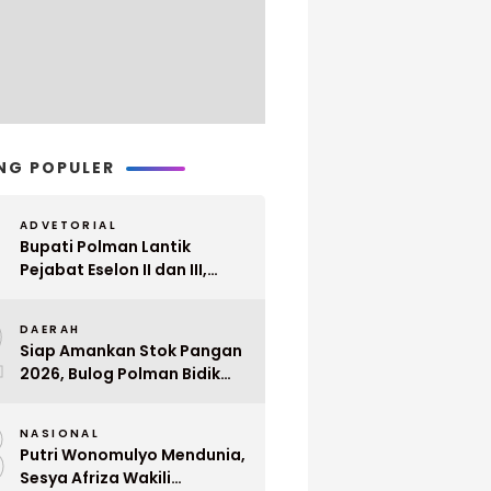
NG POPULER
ADVETORIAL
Bupati Polman Lantik
Pejabat Eselon II dan III,
Berikut Nama dan
2
Jabatannya
DAERAH
Siap Amankan Stok Pangan
2026, Bulog Polman Bidik
Penyerapan 51 Ribu Ton
3
Gabah Petani
NASIONAL
Putri Wonomulyo Mendunia,
Sesya Afriza Wakili