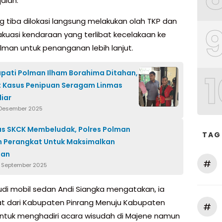
jalan.
ng tiba dilokasi langsung melakukan olah TKP dan
uasi kendaraan yang terlibat kecelakaan ke
olman untuk penanganan lebih lanjut.
1
Bupati Polman Ilham Borahima Ditahan,
t Kasus Penipuan Seragam Linmas
liar
 Desember 2025
s SKCK Membeludak, Polres Polman
TAG
 Perangkat Untuk Maksimalkan
nan
#
6 September 2025
i mobil sedan Andi Siangka mengatakan, ia
t dari Kabupaten Pinrang Menuju Kabupaten
#
ntuk menghadiri acara wisudah di Majene namun