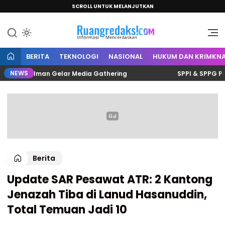
SCROLL UNTUK MELANJUTKAN
Informasi Mencerdaskan
Ruang Redaksi
BERITA
TEKNOLOGI
NASIONAL
HUKUM DAN KRIMKNA
NEWS
lis Polman Gelar Media Gathering
SPPI & SPPG Polman 
Berita
Update SAR Pesawat ATR: 2 Kantong
Jenazah Tiba di Lanud Hasanuddin,
Total Temuan Jadi 10