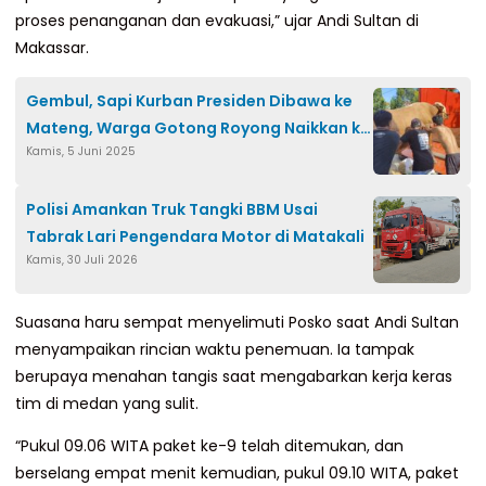
proses penanganan dan evakuasi,” ujar Andi Sultan di
Makassar.
Gembul, Sapi Kurban Presiden Dibawa ke
Mateng, Warga Gotong Royong Naikkan ke
Kamis, 5 Juni 2025
Truk
Polisi Amankan Truk Tangki BBM Usai
Tabrak Lari Pengendara Motor di Matakali
Kamis, 30 Juli 2026
Suasana haru sempat menyelimuti Posko saat Andi Sultan
menyampaikan rincian waktu penemuan. Ia tampak
berupaya menahan tangis saat mengabarkan kerja keras
tim di medan yang sulit.
“Pukul 09.06 WITA paket ke-9 telah ditemukan, dan
berselang empat menit kemudian, pukul 09.10 WITA, paket