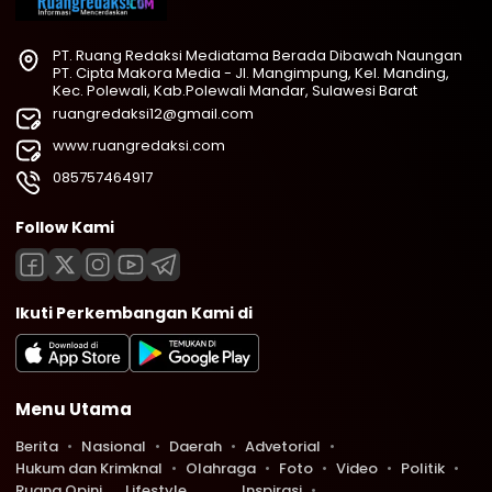
PT. Ruang Redaksi Mediatama Berada Dibawah Naungan
PT. Cipta Makora Media - Jl. Mangimpung, Kel. Manding,
Kec. Polewali, Kab.Polewali Mandar, Sulawesi Barat
ruangredaksi12@gmail.com
www.ruangredaksi.com
085757464917
Follow Kami
Ikuti Perkembangan Kami di
Menu Utama
Berita
Nasional
Daerah
Advetorial
Hukum dan Krimknal
Olahraga
Foto
Video
Politik
Ruang Opini
Lifestyle
Inspirasi