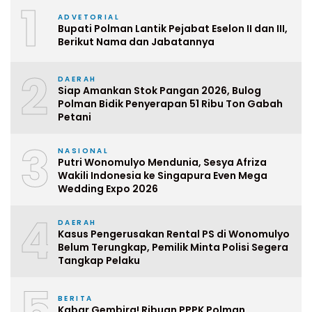
1
ADVETORIAL
Bupati Polman Lantik Pejabat Eselon II dan III,
Berikut Nama dan Jabatannya
2
DAERAH
Siap Amankan Stok Pangan 2026, Bulog
Polman Bidik Penyerapan 51 Ribu Ton Gabah
Petani
3
NASIONAL
Putri Wonomulyo Mendunia, Sesya Afriza
Wakili Indonesia ke Singapura Even Mega
Wedding Expo 2026
4
DAERAH
Kasus Pengerusakan Rental PS di Wonomulyo
Belum Terungkap, Pemilik Minta Polisi Segera
Tangkap Pelaku
5
BERITA
Kabar Gembira! Ribuan PPPK Polman