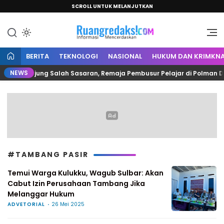
SCROLL UNTUK MELANJUTKAN
Informasi Mencerdaskan
Ruang Redaksi
BERITA
TEKNOLOGI
NASIONAL
HUKUM DAN KRIMKNA
NEWS
u Berujung Salah Sasaran, Remaja Pembusur Pelajar di Polman Diring
#TAMBANG PASIR
Temui Warga Kulukku, Wagub Sulbar: Akan
Cabut Izin Perusahaan Tambang Jika
Melanggar Hukum
ADVETORIAL
26 Mei 2025