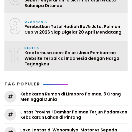
Sebut Penyerahan 10 SK PPPK Paruh Waktu
Balanipa Ditunda
9
OLAHRAGA
Perebutkan Total Hadiah Rp75 Juta, Polman
Cup VI 2026 Siap Digelar 20 April Mendatang
10
BERITA
Kreatornusa.com: Solusi Jasa Pembuatan
Website Terbaik di Indonesia dengan Harga
Terjangkau
TAG POPULER
Kebakaran Rumah di Limboro Polman, 3 Orang
#
Meninggal Dunia
Lintas Provinsi! Damkar Polman Terjun Padamkan
#
Kebakaran Lahan di Pinrang
Laka Lantas di Wonomulyo: Motor vs Sepeda