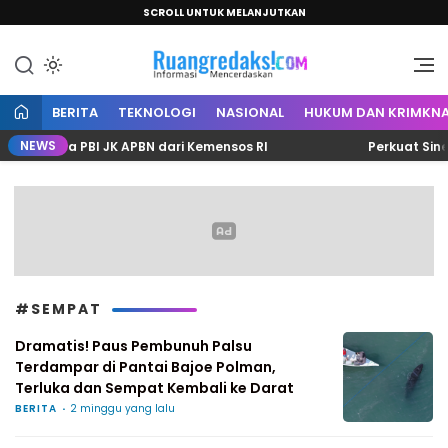
SCROLL UNTUK MELANJUTKAN
Informasi Mencerdaskan
Ruang Redaksi
BERITA
TEKNOLOGI
NASIONAL
HUKUM DAN KRIMKNA
NEWS
 Kuota PBI JK APBN dari Kemensos RI
Perkuat Sinergi
#SEMPAT
Dramatis! Paus Pembunuh Palsu
Terdampar di Pantai Bajoe Polman,
Terluka dan Sempat Kembali ke Darat
BERITA
2 minggu yang lalu