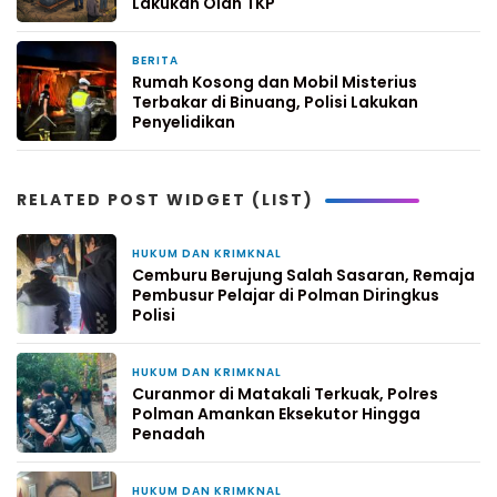
Lakukan Olah TKP
BERITA
3 minggu yang lalu
Rumah Kosong dan Mobil Misterius
Terbakar di Binuang, Polisi Lakukan
Penyelidikan
RELATED POST WIDGET (LIST)
HUKUM DAN KRIMKNAL
18 jam yang lalu
Cemburu Berujung Salah Sasaran, Remaja
Pembusur Pelajar di Polman Diringkus
Polisi
HUKUM DAN KRIMKNAL
4 hari yang lalu
Curanmor di Matakali Terkuak, Polres
Polman Amankan Eksekutor Hingga
Penadah
HUKUM DAN KRIMKNAL
1 minggu yang lalu