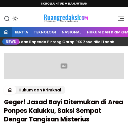
SCROLL UNTUK MELANJUTKAN
Informasi Mencerdaskan
Ruang Redaksi
BERITA
TEKNOLOGI
NASIONAL
HUKUM DAN KRIMKNA
NEWS
antah dan Bapenda Pinrang Garap PKS Zona Nilai Tanah
Hukum dan Krimknal
Geger! Jasad Bayi Ditemukan di Area
Ponpes Kalukku, Saksi Sempat
Dengar Tangisan Misterius