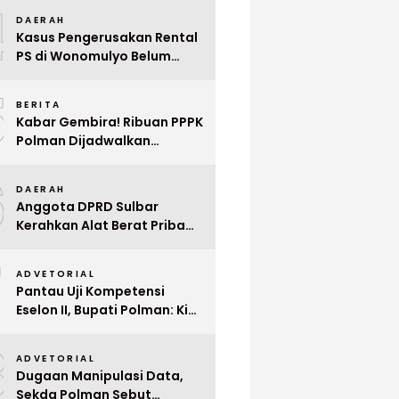
4
Mega Wedding Expo 2026
DAERAH
Kasus Pengerusakan Rental
PS di Wonomulyo Belum
Terungkap, Pemilik Minta
5
Polisi Segera Tangkap
BERITA
Pelaku
Kabar Gembira! Ribuan PPPK
Polman Dijadwalkan
Dilantik Januari 2026
6
DAERAH
Anggota DPRD Sulbar
Kerahkan Alat Berat Pribadi
Tangani Longsor
7
Matangnga
ADVETORIAL
Pantau Uji Kompetensi
Eselon II, Bupati Polman: Kita
Cari Pejabat yang Siap
8
Bekerja Cepat
ADVETORIAL
Dugaan Manipulasi Data,
Sekda Polman Sebut