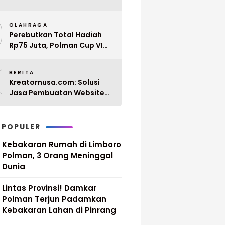
Penyerahan 10 SK PPPK
9
Paruh Waktu Balanipa
OLAHRAGA
Ditunda
Perebutkan Total Hadiah
Rp75 Juta, Polman Cup VI
2026 Siap Digelar 20 April
0
Mendatang
BERITA
Kreatornusa.com: Solusi
Jasa Pembuatan Website
Terbaik di Indonesia dengan
Harga Terjangkau
 POPULER
Kebakaran Rumah di Limboro
Polman, 3 Orang Meninggal
Dunia
Lintas Provinsi! Damkar
Polman Terjun Padamkan
Kebakaran Lahan di Pinrang