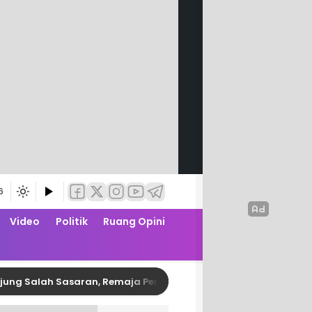
6
Video
Politik
Ruang Opini
lah Sasaran, Remaja Pembusur Pelajar di Polman Diringkus Pol