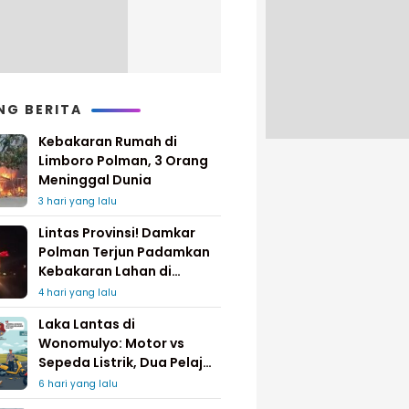
NG BERITA
Kebakaran Rumah di
Limboro Polman, 3 Orang
Meninggal Dunia
3 hari yang lalu
Lintas Provinsi! Damkar
Polman Terjun Padamkan
Kebakaran Lahan di
Pinrang
4 hari yang lalu
Laka Lantas di
Wonomulyo: Motor vs
Sepeda Listrik, Dua Pelajar
Dilarikan ke Rumah Sakit
6 hari yang lalu