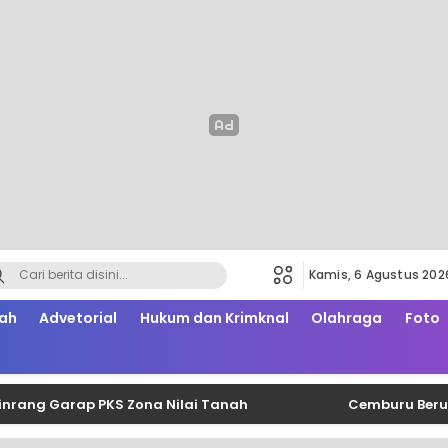
Kamis, 6 Agustus 202
ah
Advetorial
Hukum dan Krimknal
Olahraga
Foto
 Garap PKS Zona Nilai Tanah
Cemburu Berujung Sa