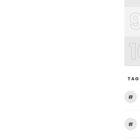
1
TAG
#
#