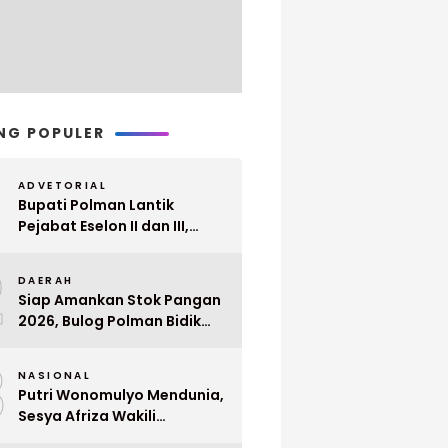
NG POPULER
ADVETORIAL
Bupati Polman Lantik
Pejabat Eselon II dan III,
Berikut Nama dan
2
Jabatannya
DAERAH
Siap Amankan Stok Pangan
2026, Bulog Polman Bidik
Penyerapan 51 Ribu Ton
3
Gabah Petani
NASIONAL
Putri Wonomulyo Mendunia,
Sesya Afriza Wakili
Indonesia ke Singapura Even