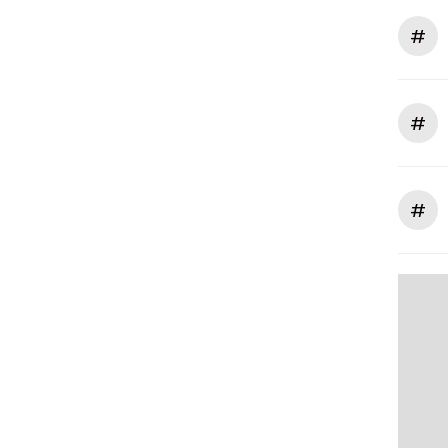
#
#
#