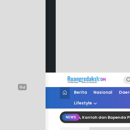
Ruang Redaksi
Informasi Mencerdaskan
Berita
Nasional
Daer
Lifestyle
nergi Pertanahan dan Perpajakan, Kantah dan Bapenda Pinrang
NEWS