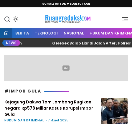
SCROLL UNTUK MELANJUTKAN
Informasi Mencerdaskan
Ruang Redaksi
BERITA
TEKNOLOGI
NASIONAL
HUKUM DAN KRIMKNA
NEWS
i Polman
Gerebek Balap Liar di Jalan Arteri, Polrest
#IMPOR GULA
Kejagung Dakwa Tom Lombong Rugikan
Negara Rp578 Miliar Kasus Korupsi Impor
Gula
HUKUM DAN KRIMKNAL
7 Maret 2025