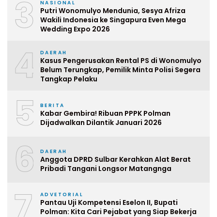
3
NASIONAL
Putri Wonomulyo Mendunia, Sesya Afriza
Wakili Indonesia ke Singapura Even Mega
Wedding Expo 2026
4
DAERAH
Kasus Pengerusakan Rental PS di Wonomulyo
Belum Terungkap, Pemilik Minta Polisi Segera
Tangkap Pelaku
5
BERITA
Kabar Gembira! Ribuan PPPK Polman
Dijadwalkan Dilantik Januari 2026
6
DAERAH
Anggota DPRD Sulbar Kerahkan Alat Berat
Pribadi Tangani Longsor Matangnga
7
ADVETORIAL
Pantau Uji Kompetensi Eselon II, Bupati
Polman: Kita Cari Pejabat yang Siap Bekerja