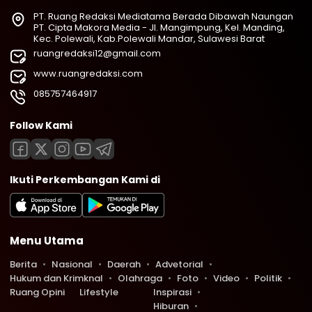
PT. Ruang Redaksi Mediatama Berada Dibawah Naungan
PT. Cipta Makora Media - Jl. Mangimpung, Kel. Manding,
Kec. Polewali, Kab.Polewali Mandar, Sulawesi Barat
ruangredaksi12@gmail.com
www.ruangredaksi.com
085757464917
Follow Kami
Ikuti Perkembangan Kami di
Menu Utama
Berita
Nasional
Daerah
Advetorial
Hukum dan Krimknal
Olahraga
Foto
Video
Politik
Ruang Opini
Lifestyle
Inspirasi
Hiburan