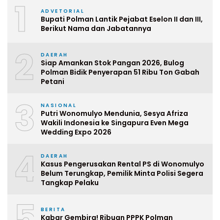
1
ADVETORIAL
Bupati Polman Lantik Pejabat Eselon II dan III,
Berikut Nama dan Jabatannya
2
DAERAH
Siap Amankan Stok Pangan 2026, Bulog
Polman Bidik Penyerapan 51 Ribu Ton Gabah
Petani
3
NASIONAL
Putri Wonomulyo Mendunia, Sesya Afriza
Wakili Indonesia ke Singapura Even Mega
Wedding Expo 2026
4
DAERAH
Kasus Pengerusakan Rental PS di Wonomulyo
Belum Terungkap, Pemilik Minta Polisi Segera
Tangkap Pelaku
5
BERITA
Kabar Gembira! Ribuan PPPK Polman