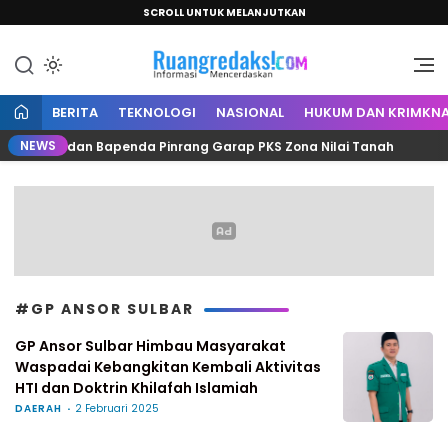
SCROLL UNTUK MELANJUTKAN
Informasi Mencerdaskan
Ruang Redaksi
BERITA
TEKNOLOGI
NASIONAL
HUKUM DAN KRIMKNA
NEWS
 Kantah dan Bapenda Pinrang Garap PKS Zona Nilai Tanah
#GP ANSOR SULBAR
GP Ansor Sulbar Himbau Masyarakat
Waspadai Kebangkitan Kembali Aktivitas
HTI dan Doktrin Khilafah Islamiah
DAERAH
2 Februari 2025