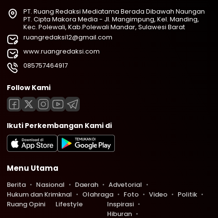
PT. Ruang Redaksi Mediatama Berada Dibawah Naungan
PT. Cipta Makora Media - Jl. Mangimpung, Kel. Manding,
Kec. Polewali, Kab.Polewali Mandar, Sulawesi Barat
ruangredaksi12@gmail.com
www.ruangredaksi.com
085757464917
Follow Kami
Ikuti Perkembangan Kami di
Menu Utama
Berita
Nasional
Daerah
Advetorial
Hukum dan Krimknal
Olahraga
Foto
Video
Politik
Ruang Opini
Lifestyle
Inspirasi
Hiburan