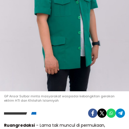
GP Ansor Sulbar minta masyarakat waspadai kebangkitan gerakan
ektrim HTI dan Khilafah Islamiyah
Ruangredaksi
– Lama tak muncul di permukaan,