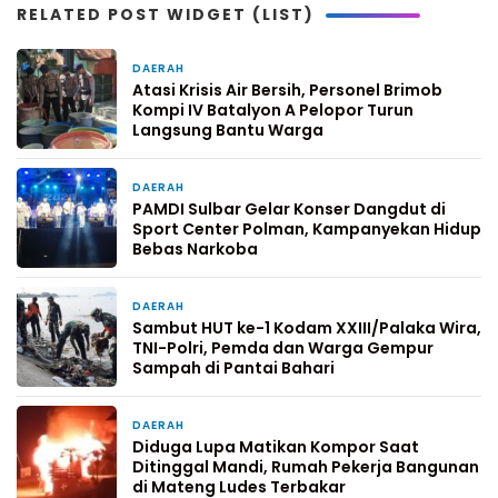
RELATED POST WIDGET (LIST)
DAERAH
3 hari yang lalu
Atasi Krisis Air Bersih, Personel Brimob
Kompi IV Batalyon A Pelopor Turun
Langsung Bantu Warga
DAERAH
4 hari yang lalu
PAMDI Sulbar Gelar Konser Dangdut di
Sport Center Polman, Kampanyekan Hidup
Bebas Narkoba
DAERAH
6 hari yang lalu
Sambut HUT ke-1 Kodam XXIII/Palaka Wira,
TNI-Polri, Pemda dan Warga Gempur
Sampah di Pantai Bahari
DAERAH
1 minggu yang lalu
Diduga Lupa Matikan Kompor Saat
Ditinggal Mandi, Rumah Pekerja Bangunan
di Mateng Ludes Terbakar