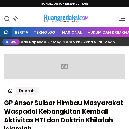
SCROLL UNTUK MELANJUTKAN
Informasi Mencerdaskan
Ruang Redaksi
BERITA
TEKNOLOGI
NASIONAL
HUKUM DAN KRIMKNA
NEWS
antah dan Bapenda Pinrang Garap PKS Zona Nilai Tanah
Daerah
GP Ansor Sulbar Himbau Masyarakat
Waspadai Kebangkitan Kembali
Aktivitas HTI dan Doktrin Khilafah
Islamiah