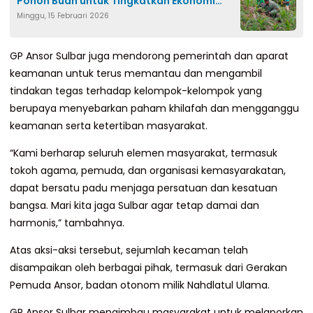
Pohon Buah untuk Tingkatkan Ekonomi
Minggu, 15 Februari 2026
Warga Bulo
GP Ansor Sulbar juga mendorong pemerintah dan aparat
keamanan untuk terus memantau dan mengambil
tindakan tegas terhadap kelompok-kelompok yang
berupaya menyebarkan paham khilafah dan mengganggu
keamanan serta ketertiban masyarakat.
“Kami berharap seluruh elemen masyarakat, termasuk
tokoh agama, pemuda, dan organisasi kemasyarakatan,
dapat bersatu padu menjaga persatuan dan kesatuan
bangsa. Mari kita jaga Sulbar agar tetap damai dan
harmonis,” tambahnya.
Atas aksi-aksi tersebut, sejumlah kecaman telah
disampaikan oleh berbagai pihak, termasuk dari Gerakan
Pemuda Ansor, badan otonom milik Nahdlatul Ulama.
GP Ansor Sulbar mengimbau masyarakat untuk melaporkan