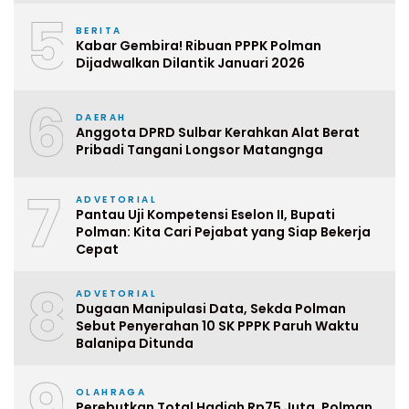
5
BERITA
Kabar Gembira! Ribuan PPPK Polman
Dijadwalkan Dilantik Januari 2026
6
DAERAH
Anggota DPRD Sulbar Kerahkan Alat Berat
Pribadi Tangani Longsor Matangnga
7
ADVETORIAL
Pantau Uji Kompetensi Eselon II, Bupati
Polman: Kita Cari Pejabat yang Siap Bekerja
Cepat
8
ADVETORIAL
Dugaan Manipulasi Data, Sekda Polman
Sebut Penyerahan 10 SK PPPK Paruh Waktu
Balanipa Ditunda
9
OLAHRAGA
Perebutkan Total Hadiah Rp75 Juta, Polman