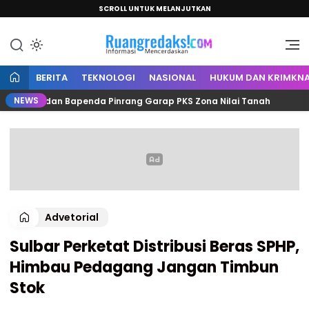
SCROLL UNTUK MELANJUTKAN
Informasi Mencerdaskan
Ruang Redaksi
BERITA
TEKNOLOGI
NASIONAL
HUKUM DAN KRIMKNA
NEWS
antah dan Bapenda Pinrang Garap PKS Zona Nilai Tanah
Advetorial
Sulbar Perketat Distribusi Beras SPHP,
Himbau Pedagang Jangan Timbun
Stok