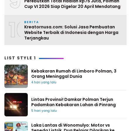
9
Perebutkan Total Hadiah Rp75 Juta, Polman
Cup VI 2026 Siap Digelar 20 April Mendatang
10
BERITA
Kreatornusa.com: Solusi Jasa Pembuatan
Website Terbaik di Indonesia dengan Harga
Terjangkau
LIST STYLE 1
Kebakaran Rumah di Limboro Polman, 3
Orang Meninggal Dunia
4 hari yang lalu
Lintas Provinsi! Damkar Polman Terjun
Padamkan Kebakaran Lahan di Pinrang
5 hari yang lalu
Laka Lantas di Wonomulyo: Motor vs
Sepeda Listrik, Dua Pelajar Dilarikan ke