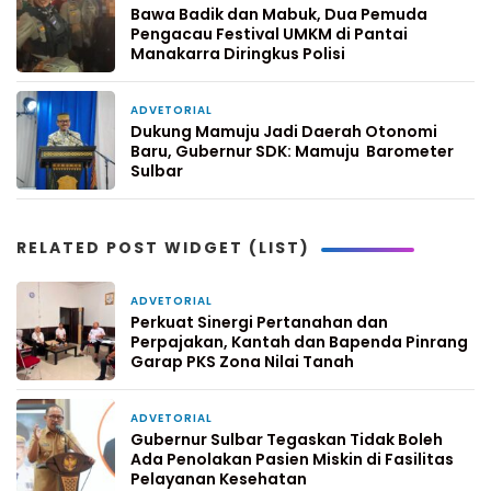
Bawa Badik dan Mabuk, Dua Pemuda
Pengacau Festival UMKM di Pantai
Manakarra Diringkus Polisi
ADVETORIAL
3 minggu yang lalu
Dukung Mamuju Jadi Daerah Otonomi
Baru, Gubernur SDK: Mamuju Barometer
Sulbar
RELATED POST WIDGET (LIST)
ADVETORIAL
1 hari yang lalu
Perkuat Sinergi Pertanahan dan
Perpajakan, Kantah dan Bapenda Pinrang
Garap PKS Zona Nilai Tanah
ADVETORIAL
3 hari yang lalu
Gubernur Sulbar Tegaskan Tidak Boleh
Ada Penolakan Pasien Miskin di Fasilitas
Pelayanan Kesehatan