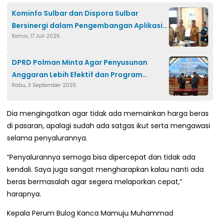
Kominfo Sulbar dan Dispora Sulbar
Bersinergi dalam Pengembangan Aplikasi
Kamis, 17 Juli 2025
SIPEMUDA
DPRD Polman Minta Agar Penyusunan
Anggaran Lebih Efektif dan Program
Rabu, 3 September 2025
Berdampak Kemasyarakat
Dia mengingatkan agar tidak ada memainkan harga beras
di pasaran, apalagi sudah ada satgas ikut serta mengawasi
selama penyalurannya.
“Penyalurannya semoga bisa dipercepat dan tidak ada
kendali. Saya juga sangat mengharapkan kalau nanti ada
beras bermasalah agar segera melaporkan cepat,”
harapnya.
Kepala Perum Bulog Kanca Mamuju Muhammad