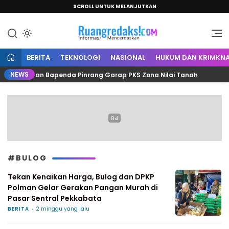
SCROLL UNTUK MELANJUTKAN
Informasi Mencerdaskan
Ruang Redaksi
BERITA
TEKNOLOGI
NASIONAL
HUKUM DAN KRIMKNA
NEWS
antah dan Bapenda Pinrang Garap PKS Zona Nilai Tanah
#BULOG
Tekan Kenaikan Harga, Bulog dan DPKP
Polman Gelar Gerakan Pangan Murah di
Pasar Sentral Pekkabata
BERITA
2 minggu yang lalu