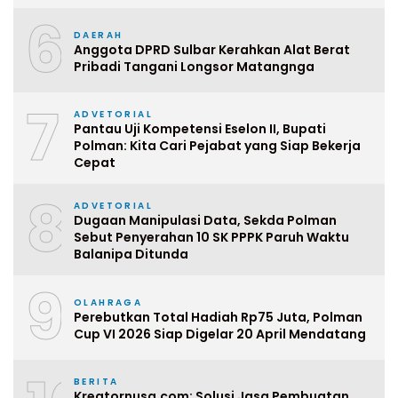
6
DAERAH
Anggota DPRD Sulbar Kerahkan Alat Berat
Pribadi Tangani Longsor Matangnga
7
ADVETORIAL
Pantau Uji Kompetensi Eselon II, Bupati
Polman: Kita Cari Pejabat yang Siap Bekerja
Cepat
8
ADVETORIAL
Dugaan Manipulasi Data, Sekda Polman
Sebut Penyerahan 10 SK PPPK Paruh Waktu
Balanipa Ditunda
9
OLAHRAGA
Perebutkan Total Hadiah Rp75 Juta, Polman
Cup VI 2026 Siap Digelar 20 April Mendatang
BERITA
Kreatornusa.com: Solusi Jasa Pembuatan