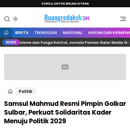
SCROLL UNTUK MELANJUTKAN
Informasi Mencerdaskan
Ruang Redaksi
BERITA
TEKNOLOGI
NASIONAL
HUKUM DAN KRIMKNA
NEWS
ionalisme dan Fungsi Kontrol, Jurnalis Polman Gelar Media Gatherin
Politik
Samsul Mahmud Resmi Pimpin Golkar
Sulbar, Perkuat Solidaritas Kader
Menuju Politik 2029