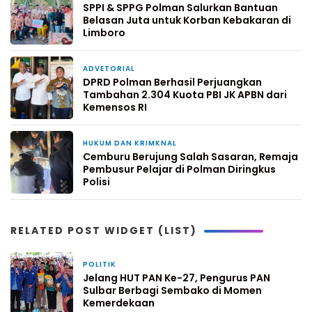
SPPI & SPPG Polman Salurkan Bantuan
Belasan Juta untuk Korban Kebakaran di
Limboro
ADVETORIAL
2 hari yang lalu
DPRD Polman Berhasil Perjuangkan
Tambahan 2.304 Kuota PBI JK APBN dari
Kemensos RI
HUKUM DAN KRIMKNAL
4 hari yang lalu
Cemburu Berujung Salah Sasaran, Remaja
Pembusur Pelajar di Polman Diringkus
Polisi
RELATED POST WIDGET (LIST)
POLITIK
17 Agustus 2025
Jelang HUT PAN Ke-27, Pengurus PAN
Sulbar Berbagi Sembako di Momen
Kemerdekaan