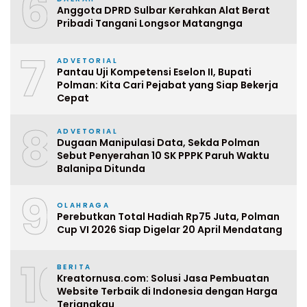
6
Anggota DPRD Sulbar Kerahkan Alat Berat
Pribadi Tangani Longsor Matangnga
7
ADVETORIAL
Pantau Uji Kompetensi Eselon II, Bupati
Polman: Kita Cari Pejabat yang Siap Bekerja
Cepat
8
ADVETORIAL
Dugaan Manipulasi Data, Sekda Polman
Sebut Penyerahan 10 SK PPPK Paruh Waktu
Balanipa Ditunda
9
OLAHRAGA
Perebutkan Total Hadiah Rp75 Juta, Polman
Cup VI 2026 Siap Digelar 20 April Mendatang
10
BERITA
Kreatornusa.com: Solusi Jasa Pembuatan
Website Terbaik di Indonesia dengan Harga
Terjangkau