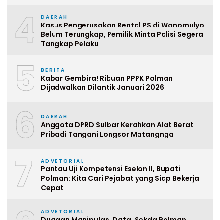
4
DAERAH
Kasus Pengerusakan Rental PS di Wonomulyo
Belum Terungkap, Pemilik Minta Polisi Segera
Tangkap Pelaku
5
BERITA
Kabar Gembira! Ribuan PPPK Polman
Dijadwalkan Dilantik Januari 2026
6
DAERAH
Anggota DPRD Sulbar Kerahkan Alat Berat
Pribadi Tangani Longsor Matangnga
7
ADVETORIAL
Pantau Uji Kompetensi Eselon II, Bupati
Polman: Kita Cari Pejabat yang Siap Bekerja
Cepat
ADVETORIAL
Dugaan Manipulasi Data, Sekda Polman