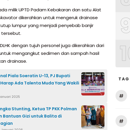
da milik UPTD Padam Kebakaran dan satu Alat
skavator dikerahkan untuk mengeruk drainase
tutup lumpur yang menjadi penyebab banjir
 tersebut.
1
 DLHK dengan tujuh personel juga dikerahkan dari
 untuk mengangkut sedimen dan sampah hasil
an drainase.
inal Piala Soeratin U-13, PJ Bupati
TAG
Harap Ada Talenta Muda Yang Wakili
#
Januari 2025
ngka Stunting, Ketua TP PKK Polman
n Bantuan Gizi untuk Balita di
#
agian
7 Januari 2026