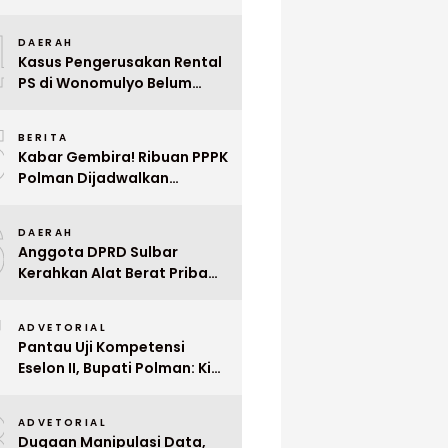
Indonesia ke Singapura Even
4
Mega Wedding Expo 2026
DAERAH
Kasus Pengerusakan Rental
PS di Wonomulyo Belum
Terungkap, Pemilik Minta
5
Polisi Segera Tangkap
BERITA
Pelaku
Kabar Gembira! Ribuan PPPK
Polman Dijadwalkan
Dilantik Januari 2026
6
DAERAH
Anggota DPRD Sulbar
Kerahkan Alat Berat Pribadi
Tangani Longsor
7
Matangnga
ADVETORIAL
Pantau Uji Kompetensi
Eselon II, Bupati Polman: Kita
Cari Pejabat yang Siap
8
Bekerja Cepat
ADVETORIAL
Dugaan Manipulasi Data,