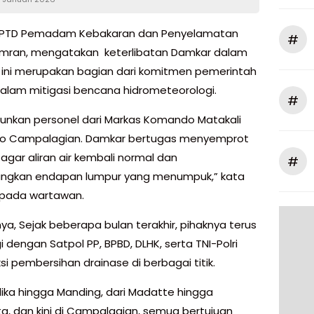
UPTD Pemadam Kebakaran dan Penyelamatan
#
Imran, mengatakan keterlibatan Damkar dalam
 ini merupakan bagian dari komitmen pemerintah
alam mitigasi bencana hidrometeorologi.
#
runkan personel dari Markas Komando Matakali
ko Campalagian. Damkar bertugas menyemprot
agar aliran air kembali normal dan
#
angkan endapan lumpur yang menumpuk,” kata
epada wartawan.
ya, Sejak beberapa bulan terakhir, pihaknya terus
i dengan Satpol PP, BPBD, DLHK, serta TNI-Polri
i pembersihan drainase di berbagai titik.
dika hingga Manding, dari Madatte hingga
a, dan kini di Campalagian, semua bertujuan