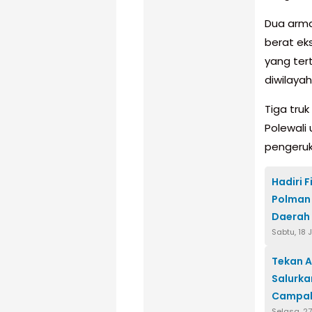
Dua arma
berat ek
yang ter
diwilayah
Tiga truk
Polewali
pengeruk
Hadiri F
Polman 
Daerah
Sabtu, 18 
Tekan A
Salurka
Campal
Selasa, 2