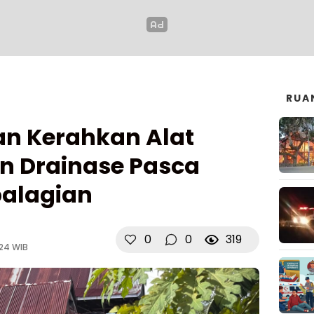
RUA
n Kerahkan Alat
an Drainase Pasca
palagian
0
0
319
24 WIB