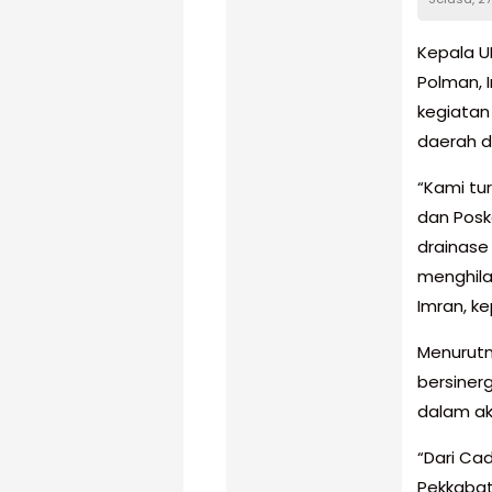
Kepala 
Polman, 
kegiatan
daerah d
“Kami tu
dan Pos
drainase 
menghil
Imran, k
Menurutn
bersinerg
dalam aks
“Dari Ca
Pekkabat