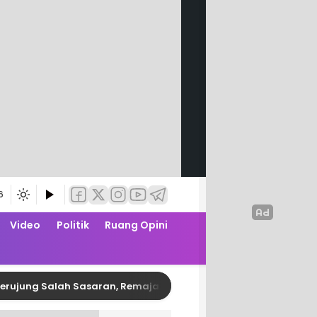
6
Video
Politik
Ruang Opini
alah Sasaran, Remaja Pembusur Pelajar di Polman Diringkus Po