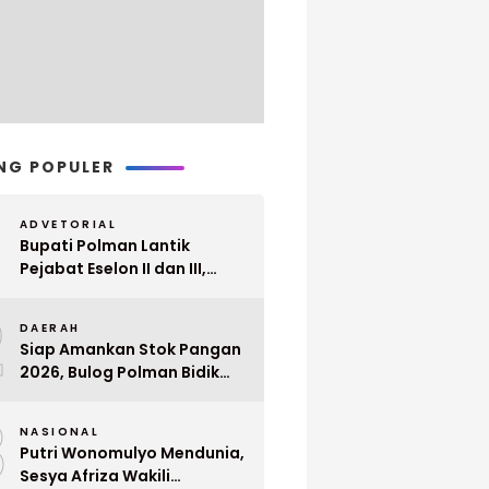
NG POPULER
ADVETORIAL
Bupati Polman Lantik
Pejabat Eselon II dan III,
Berikut Nama dan
2
Jabatannya
DAERAH
Siap Amankan Stok Pangan
2026, Bulog Polman Bidik
Penyerapan 51 Ribu Ton
3
Gabah Petani
NASIONAL
Putri Wonomulyo Mendunia,
Sesya Afriza Wakili