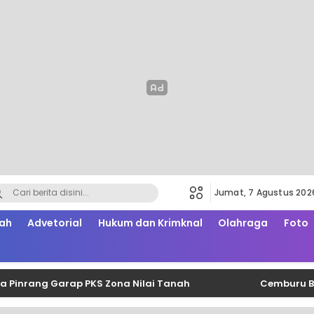
Jumat, 7 Agustus 202
ah
Advetorial
Hukum dan Krimknal
Olahraga
Foto
g Garap PKS Zona Nilai Tanah
Cemburu Berujung S