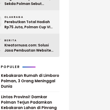
Sekda Polman Sebut
Penyerahan 10 SK PPPK
9
Paruh Waktu Balanipa
OLAHRAGA
Ditunda
Perebutkan Total Hadiah
Rp75 Juta, Polman Cup VI
2026 Siap Digelar 20 April
0
Mendatang
BERITA
Kreatornusa.com: Solusi
Jasa Pembuatan Website
Terbaik di Indonesia dengan
Harga Terjangkau
 POPULER
Kebakaran Rumah di Limboro
Polman, 3 Orang Meninggal
Dunia
Lintas Provinsi! Damkar
Polman Terjun Padamkan
Kebakaran Lahan di Pinrang