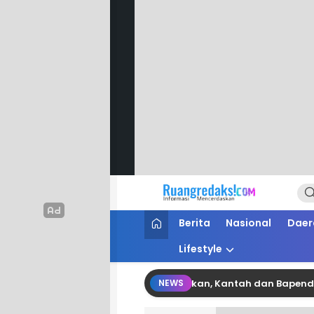
Ruang Redaksi
Informasi Mencerdaskan
Berita
Nasional
Daer
Lifestyle
inergi Pertanahan dan Perpajakan, Kantah dan Bapenda Pinran
NEWS