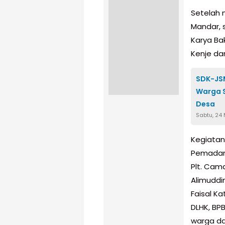
Setelah m
Mandar, s
Karya Ba
Kenje da
SDK-JSM
Warga S
Desa
Sabtu, 24
Kegiatan
Pemadam
Plt. Cam
Alimuddi
Faisal Ka
DLHK, BP
warga da