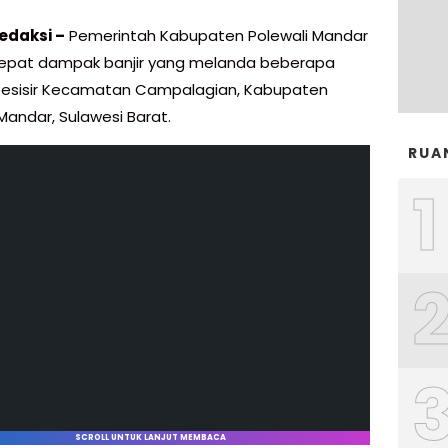
edaksi –
Pemerintah Kabupaten Polewali Mandar
epat dampak banjir yang melanda beberapa
pesisir Kecamatan Campalagian, Kabupaten
Mandar, Sulawesi Barat.
RUA
1
SCROLL UNTUK LANJUT MEMBACA