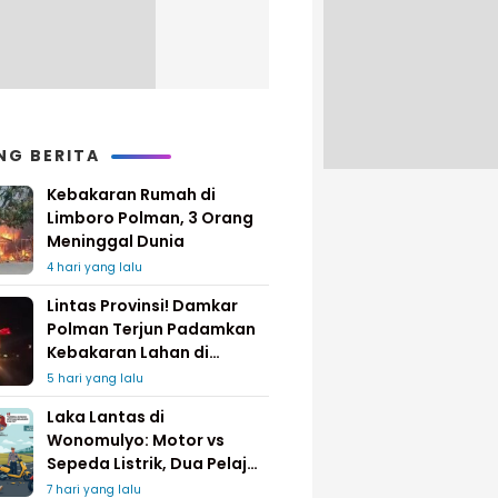
NG BERITA
Kebakaran Rumah di
Limboro Polman, 3 Orang
Meninggal Dunia
4 hari yang lalu
Lintas Provinsi! Damkar
Polman Terjun Padamkan
Kebakaran Lahan di
Pinrang
5 hari yang lalu
Laka Lantas di
Wonomulyo: Motor vs
Sepeda Listrik, Dua Pelajar
Dilarikan ke Rumah Sakit
7 hari yang lalu