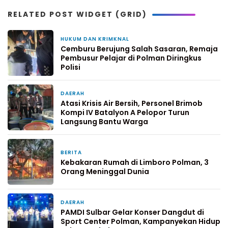
RELATED POST WIDGET (GRID)
HUKUM DAN KRIMKNAL
17 jam yang lalu
Cemburu Berujung Salah Sasaran, Remaja
Pembusur Pelajar di Polman Diringkus
Polisi
DAERAH
3 hari yang lalu
Atasi Krisis Air Bersih, Personel Brimob
Kompi IV Batalyon A Pelopor Turun
Langsung Bantu Warga
BERITA
3 hari yang lalu
Kebakaran Rumah di Limboro Polman, 3
Orang Meninggal Dunia
DAERAH
4 hari yang lalu
PAMDI Sulbar Gelar Konser Dangdut di
Sport Center Polman, Kampanyekan Hidup