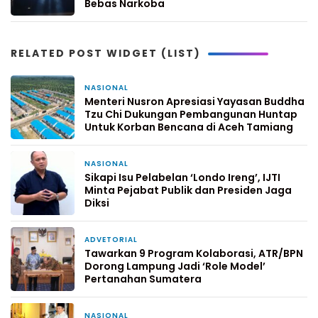
Bebas Narkoba
RELATED POST WIDGET (LIST)
NASIONAL
1 minggu yang lalu
Menteri Nusron Apresiasi Yayasan Buddha
Tzu Chi Dukungan Pembangunan Huntap
Untuk Korban Bencana di Aceh Tamiang
NASIONAL
2 minggu yang lalu
Sikapi Isu Pelabelan ‘Londo Ireng’, IJTI
Minta Pejabat Publik dan Presiden Jaga
Diksi
ADVETORIAL
2 minggu yang lalu
Tawarkan 9 Program Kolaborasi, ATR/BPN
Dorong Lampung Jadi ‘Role Model’
Pertanahan Sumatera
NASIONAL
4 Februari 2026