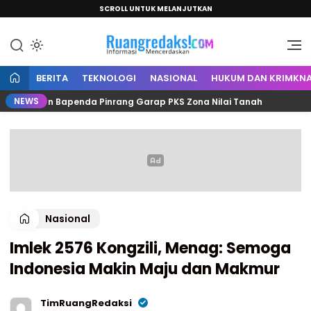
SCROLL UNTUK MELANJUTKAN
Informasi Mencerdaskan
Ruang Redaksi
BERITA
TEKNOLOGI
NASIONAL
HUKUM DAN KRIMKNA
NEWS
h dan Bapenda Pinrang Garap PKS Zona Nilai Tanah
C
Nasional
Imlek 2576 Kongzili, Menag: Semoga
Indonesia Makin Maju dan Makmur
TimRuangRedaksi