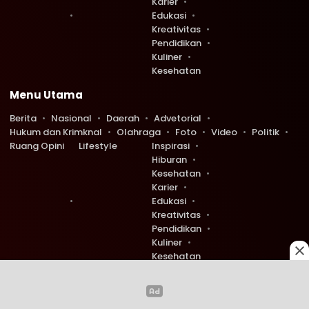
Karier
Edukasi
Kreativitas
Pendidikan
Kuliner
Kesehatan
Menu Utama
Berita
Nasional
Daerah
Advetorial
Hukum dan Krimknal
Olahraga
Foto
Video
Politik
Ruang Opini
Lifestyle
Inspirasi
Hiburan
Kesehatan
Karier
Edukasi
Kreativitas
Pendidikan
Kuliner
Kesehatan
Copyright © 2026 Ruang Redaksi. All rights reserved.
0
0
529