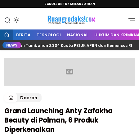
SCROLL UNTUK MELANJUTKAN
Informasi Mencerdaskan
Ruang Redaksi
BERITA
TEKNOLOGI
NASIONAL
HUKUM DAN KRIMKNA
NEWS
ngkan Tambahan 2.304 Kuota PBI JK APBN dari Kemensos RI
Daerah
Grand Launching Anty Zafakha
Beauty di Polman, 6 Produk
Diperkenalkan