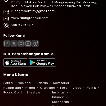
PT. Cipta Makora Media - Jl. Mangimpung, Kel. Manding,
Kec. Polewali, Kab.Polewali Mandar, Sulawesi Barat
ruangredaksi12@gmail.com
www.ruangredaksi.com
085757464917
Follow Kami
Ikuti Perkembangan Kami di
Menu Utama
Berita
Nasional
Daerah
Advetorial
Hukum dan Krimknal
Olahraga
Foto
Video
Politik
Ruang Opini
Lifestyle
Inspirasi
Hiburan
Kesehatan