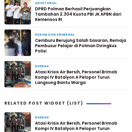
ADVETORIAL
22 jam yang lalu
DPRD Polman Berhasil Perjuangkan
Tambahan 2.304 Kuota PBI JK APBN dari
Kemensos RI
HUKUM DAN KRIMKNAL
3 hari yang lalu
Cemburu Berujung Salah Sasaran, Remaja
Pembusur Pelajar di Polman Diringkus
Polisi
DAERAH
5 hari yang lalu
Atasi Krisis Air Bersih, Personel Brimob
Kompi IV Batalyon A Pelopor Turun
Langsung Bantu Warga
RELATED POST WIDGET (LIST)
DAERAH
5 hari yang lalu
Atasi Krisis Air Bersih, Personel Brimob
Kompi IV Batalyon A Pelopor Turun