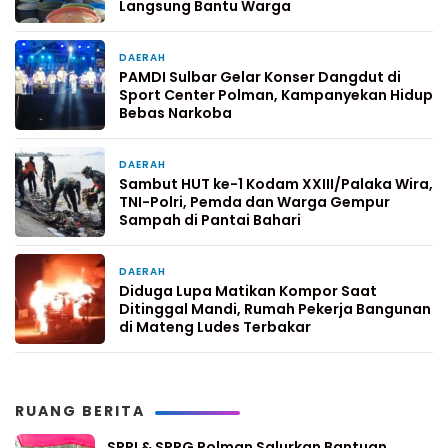
Langsung Bantu Warga
DAERAH
6 hari yang lalu
PAMDI Sulbar Gelar Konser Dangdut di
Sport Center Polman, Kampanyekan Hidup
Bebas Narkoba
DAERAH
1 minggu yang lalu
Sambut HUT ke-1 Kodam XXIII/Palaka Wira,
TNI-Polri, Pemda dan Warga Gempur
Sampah di Pantai Bahari
DAERAH
2 minggu yang lalu
Diduga Lupa Matikan Kompor Saat
Ditinggal Mandi, Rumah Pekerja Bangunan
di Mateng Ludes Terbakar
RUANG BERITA
SPPI & SPPG Polman Salurkan Bantuan