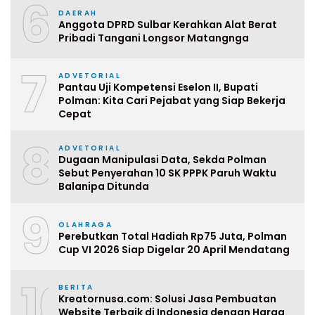
6
DAERAH
Anggota DPRD Sulbar Kerahkan Alat Berat
Pribadi Tangani Longsor Matangnga
7
ADVETORIAL
Pantau Uji Kompetensi Eselon II, Bupati
Polman: Kita Cari Pejabat yang Siap Bekerja
Cepat
8
ADVETORIAL
Dugaan Manipulasi Data, Sekda Polman
Sebut Penyerahan 10 SK PPPK Paruh Waktu
Balanipa Ditunda
9
OLAHRAGA
Perebutkan Total Hadiah Rp75 Juta, Polman
Cup VI 2026 Siap Digelar 20 April Mendatang
10
BERITA
Kreatornusa.com: Solusi Jasa Pembuatan
Website Terbaik di Indonesia dengan Harga