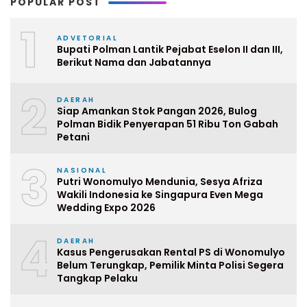
POPULAR POST
1
ADVETORIAL
Bupati Polman Lantik Pejabat Eselon II dan III,
Berikut Nama dan Jabatannya
2
DAERAH
Siap Amankan Stok Pangan 2026, Bulog
Polman Bidik Penyerapan 51 Ribu Ton Gabah
Petani
3
NASIONAL
Putri Wonomulyo Mendunia, Sesya Afriza
Wakili Indonesia ke Singapura Even Mega
Wedding Expo 2026
4
DAERAH
Kasus Pengerusakan Rental PS di Wonomulyo
Belum Terungkap, Pemilik Minta Polisi Segera
Tangkap Pelaku