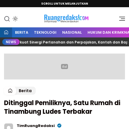
SCROLL UNTUK MELANJUTKAN
Informasi Mencerdaskan
Ruang Redaksi
BERITA
TEKNOLOGI
NASIONAL
HUKUM DAN KRIMKNA
NEWS
Perkuat Sinergi Pertanahan dan Perpajakan, Kantah dan Bapenda P
Berita
Ditinggal Pemiliknya, Satu Rumah di
Tinambung Ludes Terbakar
TimRuangRedaksi