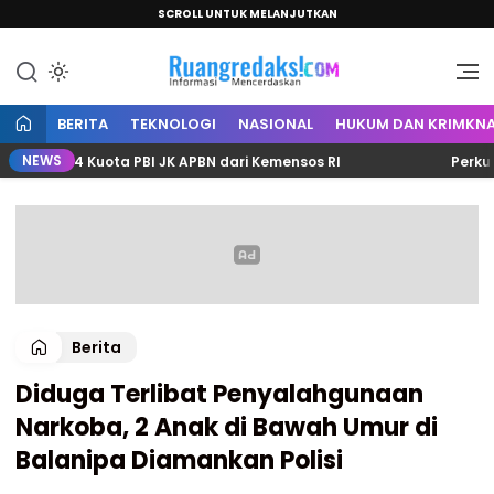
SCROLL UNTUK MELANJUTKAN
Informasi Mencerdaskan
Ruang Redaksi
BERITA
TEKNOLOGI
NASIONAL
HUKUM DAN KRIMKNA
NEWS
.304 Kuota PBI JK APBN dari Kemensos RI
Perkuat Sin
Berita
Diduga Terlibat Penyalahgunaan
Narkoba, 2 Anak di Bawah Umur di
Balanipa Diamankan Polisi