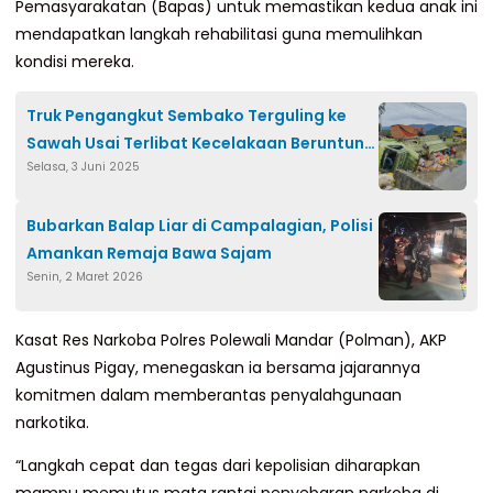
Pemasyarakatan (Bapas) untuk memastikan kedua anak ini
mendapatkan langkah rehabilitasi guna memulihkan
kondisi mereka.
Truk Pengangkut Sembako Terguling ke
Sawah Usai Terlibat Kecelakaan Beruntun
Selasa, 3 Juni 2025
di Binuang
Bubarkan Balap Liar di Campalagian, Polisi
Amankan Remaja Bawa Sajam
Senin, 2 Maret 2026
Kasat Res Narkoba Polres Polewali Mandar (Polman), AKP
Agustinus Pigay, menegaskan ia bersama jajarannya
komitmen dalam memberantas penyalahgunaan
narkotika.
“Langkah cepat dan tegas dari kepolisian diharapkan