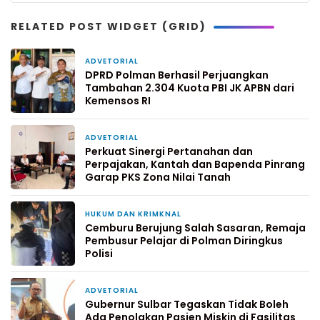
RELATED POST WIDGET (GRID)
ADVETORIAL
3 jam yang lalu
DPRD Polman Berhasil Perjuangkan
Tambahan 2.304 Kuota PBI JK APBN dari
Kemensos RI
ADVETORIAL
2 hari yang lalu
Perkuat Sinergi Pertanahan dan
Perpajakan, Kantah dan Bapenda Pinrang
Garap PKS Zona Nilai Tanah
HUKUM DAN KRIMKNAL
2 hari yang lalu
Cemburu Berujung Salah Sasaran, Remaja
Pembusur Pelajar di Polman Diringkus
Polisi
ADVETORIAL
4 hari yang lalu
Gubernur Sulbar Tegaskan Tidak Boleh
Ada Penolakan Pasien Miskin di Fasilitas