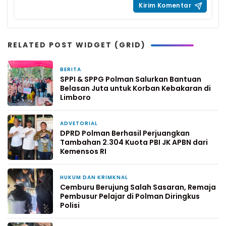
RELATED POST WIDGET (GRID)
BERITA
6 jam yang lalu
SPPI & SPPG Polman Salurkan Bantuan
Belasan Juta untuk Korban Kebakaran di
Limboro
ADVETORIAL
12 jam yang lalu
DPRD Polman Berhasil Perjuangkan
Tambahan 2.304 Kuota PBI JK APBN dari
Kemensos RI
HUKUM DAN KRIMKNAL
2 hari yang lalu
Cemburu Berujung Salah Sasaran, Remaja
Pembusur Pelajar di Polman Diringkus
Polisi