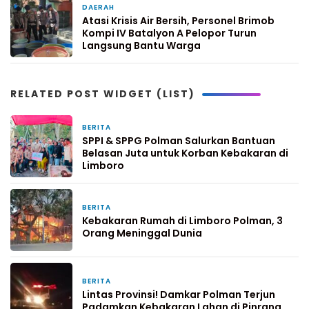
DAERAH
4 hari yang lalu
Atasi Krisis Air Bersih, Personel Brimob
Kompi IV Batalyon A Pelopor Turun
Langsung Bantu Warga
RELATED POST WIDGET (LIST)
BERITA
6 jam yang lalu
SPPI & SPPG Polman Salurkan Bantuan
Belasan Juta untuk Korban Kebakaran di
Limboro
BERITA
5 hari yang lalu
Kebakaran Rumah di Limboro Polman, 3
Orang Meninggal Dunia
BERITA
6 hari yang lalu
Lintas Provinsi! Damkar Polman Terjun
Padamkan Kebakaran Lahan di Pinrang