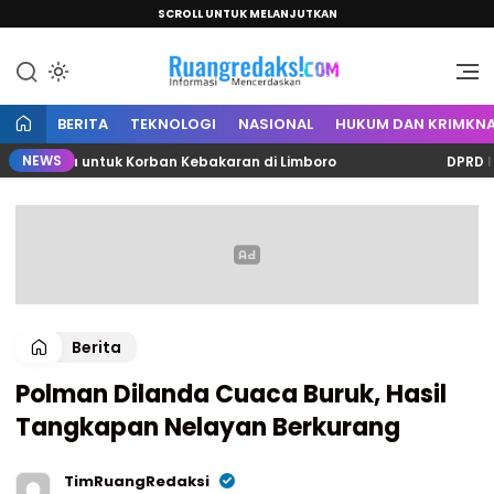
SCROLL UNTUK MELANJUTKAN
Informasi Mencerdaskan
Ruang Redaksi
BERITA
TEKNOLOGI
NASIONAL
HUKUM DAN KRIMKNA
NEWS
Juta untuk Korban Kebakaran di Limboro
DPRD Polman 
Berita
Polman Dilanda Cuaca Buruk, Hasil
Tangkapan Nelayan Berkurang
TimRuangRedaksi