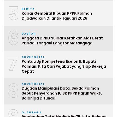
5
BERITA
Kabar Gembira! Ribuan PPPK Polman
Dijadwalkan Dilantik Januari 2026
6
DAERAH
Anggota DPRD Sulbar Kerahkan Alat Berat
Pribadi Tangani Longsor Matangnga
7
ADVETORIAL
Pantau Uji Kompetensi Eselon II, Bupati
Polman: Kita Cari Pejabat yang Siap Bekerja
Cepat
8
ADVETORIAL
Dugaan Manipulasi Data, Sekda Polman
Sebut Penyerahan 10 SK PPPK Paruh Waktu
Balanipa Ditunda
9
OLAHRAGA
Perebutkan Total Hadiah Rp75 Juta, Polman