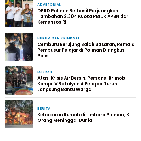
ADVETORIAL
42 menit yang lalu
DPRD Polman Berhasil Perjuangkan
Tambahan 2.304 Kuota PBI JK APBN dari
Kemensos RI
HUKUM DAN KRIMKNAL
2 hari yang lalu
Cemburu Berujung Salah Sasaran, Remaja
Pembusur Pelajar di Polman Diringkus
Polisi
DAERAH
4 hari yang lalu
Atasi Krisis Air Bersih, Personel Brimob
Kompi IV Batalyon A Pelopor Turun
Langsung Bantu Warga
BERITA
4 hari yang lalu
Kebakaran Rumah di Limboro Polman, 3
Orang Meninggal Dunia