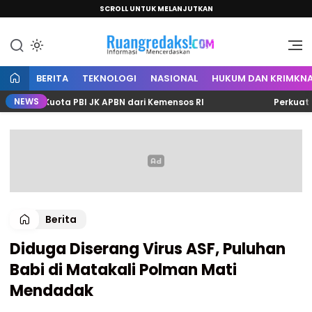
SCROLL UNTUK MELANJUTKAN
Informasi Mencerdaskan
Ruang Redaksi
BERITA
TEKNOLOGI
NASIONAL
HUKUM DAN KRIMKNA
NEWS
4 Kuota PBI JK APBN dari Kemensos RI
Perkuat Sinerg
Berita
Diduga Diserang Virus ASF, Puluhan
Babi di Matakali Polman Mati
Mendadak