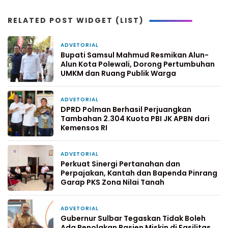
RELATED POST WIDGET (LIST)
ADVETORIAL
13 menit yang lalu
Bupati Samsul Mahmud Resmikan Alun-
Alun Kota Polewali, Dorong Pertumbuhan
UMKM dan Ruang Publik Warga
ADVETORIAL
2 hari yang lalu
DPRD Polman Berhasil Perjuangkan
Tambahan 2.304 Kuota PBI JK APBN dari
Kemensos RI
ADVETORIAL
4 hari yang lalu
Perkuat Sinergi Pertanahan dan
Perpajakan, Kantah dan Bapenda Pinrang
Garap PKS Zona Nilai Tanah
ADVETORIAL
6 hari yang lalu
Gubernur Sulbar Tegaskan Tidak Boleh
Ada Penolakan Pasien Miskin di Fasilitas