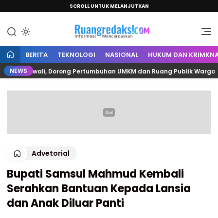
SCROLL UNTUK MELANJUTKAN
Informasi Mencerdaskan
Ruang Redaksi
BERITA
TEKNOLOGI
NASIONAL
HUKUM DAN KRIMKNA
NEWS
Polewali, Dorong Pertumbuhan UMKM dan Ruang Publik Warga
Advetorial
Bupati Samsul Mahmud Kembali
Serahkan Bantuan Kepada Lansia
dan Anak Diluar Panti