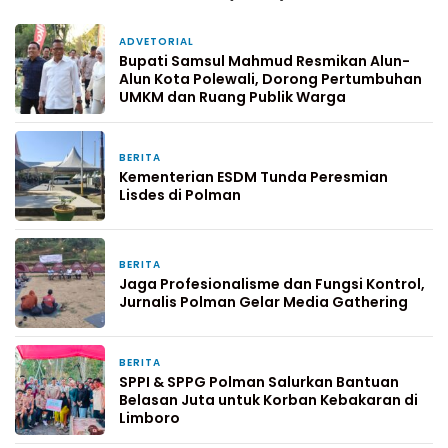
ADVETORIAL
13 menit yang lalu
Bupati Samsul Mahmud Resmikan Alun-
Alun Kota Polewali, Dorong Pertumbuhan
UMKM dan Ruang Publik Warga
BERITA
8 jam yang lalu
Kementerian ESDM Tunda Peresmian
Lisdes di Polman
BERITA
1 hari yang lalu
Jaga Profesionalisme dan Fungsi Kontrol,
Jurnalis Polman Gelar Media Gathering
BERITA
2 hari yang lalu
SPPI & SPPG Polman Salurkan Bantuan
Belasan Juta untuk Korban Kebakaran di
Limboro