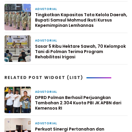
ADVETORIAL
3 minggu yang lalu
Tingkatkan Kapasitas Tata Kelola Daerah,
Bupati Samsul Mahmud Ikuti Kursus
Kepemimpinan Lemhannas
ADVETORIAL
4 minggu yang lalu
Sasar 5 Ribu Hektare Sawah, 70 Kelompok
Tani di Polman Terima Program
Rehabilitasi Irigasi
RELATED POST WIDGET (LIST)
ADVETORIAL
54 menit yang lalu
DPRD Polman Berhasil Perjuangkan
Tambahan 2.304 Kuota PBI JK APBN dari
Kemensos RI
ADVETORIAL
2 hari yang lalu
Perkuat Sinergi Pertanahan dan