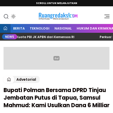
SCROLL UNTUK MELANJUTKAN
Informasi Mencerdaskan
Ruang Redaksi
BERITA
TEKNOLOGI
NASIONAL
HUKUM DAN KRIMKNA
NEWS
04 Kuota PBI JK APBN dari Kemensos RI
Perkuat Siner
Advetorial
Bupati Polman Bersama DPRD Tinjau
Jembatan Putus di Tapua, Samsul
Mahmud: Kami Usulkan Dana 6 Milliar