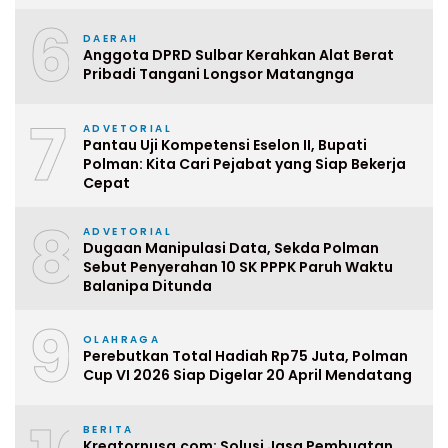
6
DAERAH
Anggota DPRD Sulbar Kerahkan Alat Berat
Pribadi Tangani Longsor Matangnga
7
ADVETORIAL
Pantau Uji Kompetensi Eselon II, Bupati
Polman: Kita Cari Pejabat yang Siap Bekerja
Cepat
8
ADVETORIAL
Dugaan Manipulasi Data, Sekda Polman
Sebut Penyerahan 10 SK PPPK Paruh Waktu
Balanipa Ditunda
9
OLAHRAGA
Perebutkan Total Hadiah Rp75 Juta, Polman
Cup VI 2026 Siap Digelar 20 April Mendatang
BERITA
Kreatornusa.com: Solusi Jasa Pembuatan