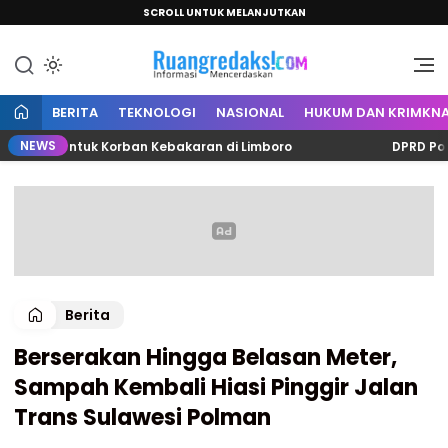
SCROLL UNTUK MELANJUTKAN
Informasi Mencerdaskan
Ruang Redaksi
BERITA
TEKNOLOGI
NASIONAL
HUKUM DAN KRIMKNA
NEWS
ta untuk Korban Kebakaran di Limboro
DPRD Polman Be
Berita
Berserakan Hingga Belasan Meter,
Sampah Kembali Hiasi Pinggir Jalan
Trans Sulawesi Polman