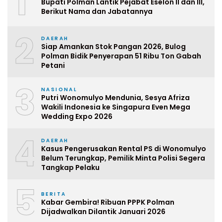
1
Bupati Polman Lantik Pejabat Eselon II dan III,
Berikut Nama dan Jabatannya
2
DAERAH
Siap Amankan Stok Pangan 2026, Bulog
Polman Bidik Penyerapan 51 Ribu Ton Gabah
Petani
3
NASIONAL
Putri Wonomulyo Mendunia, Sesya Afriza
Wakili Indonesia ke Singapura Even Mega
Wedding Expo 2026
4
DAERAH
Kasus Pengerusakan Rental PS di Wonomulyo
Belum Terungkap, Pemilik Minta Polisi Segera
Tangkap Pelaku
5
BERITA
Kabar Gembira! Ribuan PPPK Polman
Dijadwalkan Dilantik Januari 2026