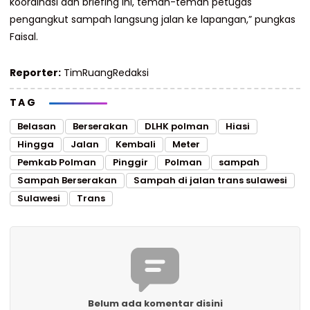
koordinasi dan briefing ini, teman-teman petugas
pengangkut sampah langsung jalan ke lapangan,” pungkas
Faisal.
Reporter:
TimRuangRedaksi
TAG
Belasan
Berserakan
DLHK polman
Hiasi
Hingga
Jalan
Kembali
Meter
Pemkab Polman
Pinggir
Polman
sampah
Sampah Berserakan
Sampah di jalan trans sulawesi
Sulawesi
Trans
Belum ada komentar disini