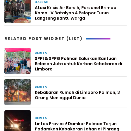
DAERAH
5 hari yang lalu
Atasi Krisis Air Bersih, Personel Brimob
Kompi IV Batalyon A Pelopor Turun
Langsung Bantu Warga
RELATED POST WIDGET (LIST)
BERITA
15 jam yang lalu
SPPI & SPPG Polman Salurkan Bantuan
Belasan Juta untuk Korban Kebakaran di
Limboro
BERITA
5 hari yang lalu
Kebakaran Rumah di Limboro Polman, 3
Orang Meninggal Dunia
BERITA
6 hari yang lalu
Lintas Provinsi! Damkar Polman Terjun
Padamkan Kebakaran Lahan di Pinrang