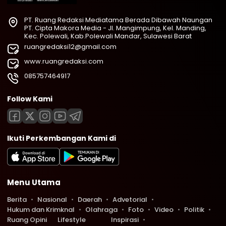
PT. Ruang Redaksi Mediatama Berada Dibawah Naungan
PT. Cipta Makora Media - Jl. Mangimpung, Kel. Manding,
Kec. Polewali, Kab.Polewali Mandar, Sulawesi Barat
ruangredaksi12@gmail.com
www.ruangredaksi.com
085757464917
Follow Kami
Ikuti Perkembangan Kami di
Menu Utama
Berita
Nasional
Daerah
Advetorial
Hukum dan Krimknal
Olahraga
Foto
Video
Politik
Ruang Opini
Lifestyle
Inspirasi