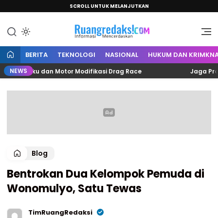
SCROLL UNTUK MELANJUTKAN
Informasi Mencerdaskan
Ruang Redaksi
BERITA
TEKNOLOGI
NASIONAL
HUKUM DAN KRIMKNA
NEWS
 Pelaku dan Motor Modifikasi Drag Race
Jaga Profesion
Blog
Bentrokan Dua Kelompok Pemuda di
Wonomulyo, Satu Tewas
TimRuangRedaksi