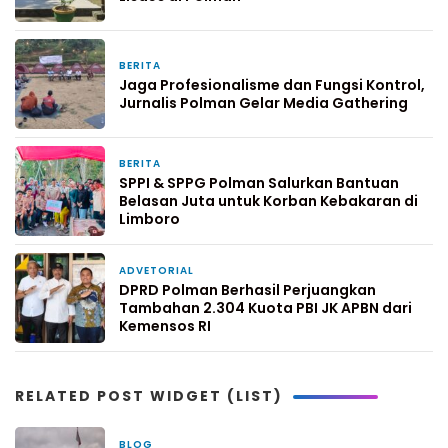
BERITA
21 jam yang lalu
Jaga Profesionalisme dan Fungsi Kontrol,
Jurnalis Polman Gelar Media Gathering
BERITA
2 hari yang lalu
SPPI & SPPG Polman Salurkan Bantuan
Belasan Juta untuk Korban Kebakaran di
Limboro
ADVETORIAL
2 hari yang lalu
DPRD Polman Berhasil Perjuangkan
Tambahan 2.304 Kuota PBI JK APBN dari
Kemensos RI
RELATED POST WIDGET (LIST)
BLOG
1 bulan yang lalu