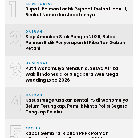
1
ADVETORIAL
Bupati Polman Lantik Pejabat Eselon II dan III,
Berikut Nama dan Jabatannya
2
DAERAH
Siap Amankan Stok Pangan 2026, Bulog
Polman Bidik Penyerapan 51 Ribu Ton Gabah
Petani
3
NASIONAL
Putri Wonomulyo Mendunia, Sesya Afriza
Wakili Indonesia ke Singapura Even Mega
Wedding Expo 2026
4
DAERAH
Kasus Pengerusakan Rental PS di Wonomulyo
Belum Terungkap, Pemilik Minta Polisi Segera
Tangkap Pelaku
5
BERITA
Kabar Gembira! Ribuan PPPK Polman