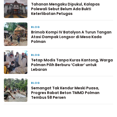
Tahanan Mengaku Dipukul, Kalapas
Polewali Sebut Belum Ada Bukti
Keterlibatan Petugas
BLOG
3 bulan yang lalu
Brimob Kompi IV Batalyon A Turun Tangan
Atasi Dampak Longsor di Mesa Kada
Polman
BLOG
13 Maret 2026
Tetap Modis Tanpa Kuras Kantong, Warga
Polman Pilih Berburu ‘Cakar’ untuk
Lebaran
BLOG
25 Februari 2026
Semangat Tak Kendur Meski Puasa,
Progres Rabat Beton TMMD Polman
Tembus 58 Persen