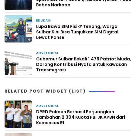
Bebas Narkoba
EDUKASI
1 minggu yang lalu
Lupa Bawa SIM Fisik? Tenang, Warga
Sulbar Kini Bisa Tunjukkan SIM Digital
Lewat Ponsel
ADVETORIAL
2 minggu yang lalu
Gubernur Sulbar Bekali 1.476 Patriot Muda,
Dorong Kontribusi Nyata untuk Kawasan
Transmigrasi
RELATED POST WIDGET (LIST)
ADVETORIAL
2 hari yang lalu
DPRD Polman Berhasil Perjuangkan
Tambahan 2.304 Kuota PBI JK APBN dari
Kemensos RI