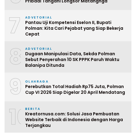
Pribadi Tangani Longsor Matangnga
7
ADVETORIAL
Pantau Uji Kompetensi Eselon II, Bupati
Polman: Kita Cari Pejabat yang Siap Bekerja
Cepat
8
ADVETORIAL
Dugaan Manipulasi Data, Sekda Polman
Sebut Penyerahan 10 SK PPPK Paruh Waktu
Balanipa Ditunda
9
OLAHRAGA
Perebutkan Total Hadiah Rp75 Juta, Polman
Cup VI 2026 Siap Digelar 20 April Mendatang
10
BERITA
Kreatornusa.com: Solusi Jasa Pembuatan
Website Terbaik di Indonesia dengan Harga
Terjangkau