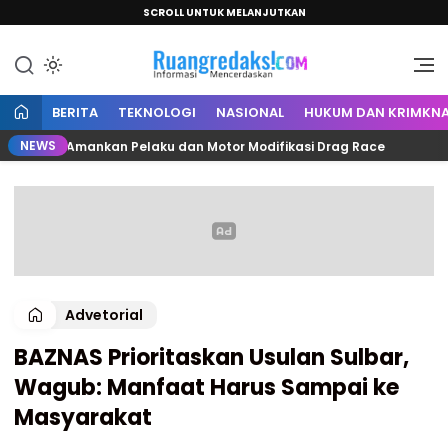
SCROLL UNTUK MELANJUTKAN
Informasi Mencerdaskan
Ruang Redaksi
BERITA
TEKNOLOGI
NASIONAL
HUKUM DAN KRIMKNA
NEWS
amuju Amankan Pelaku dan Motor Modifikasi Drag Race
Advetorial
BAZNAS Prioritaskan Usulan Sulbar,
Wagub: Manfaat Harus Sampai ke
Masyarakat