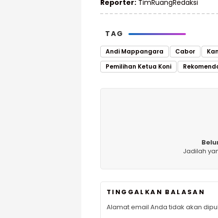
Reporter:
TimRuangRedaksi
TAG
Andi Mappangara
Cabor
Kan
Pemilihan Ketua Koni
Rekomenda
Belu
Jadilah ya
TINGGALKAN BALASAN
Alamat email Anda tidak akan dipub