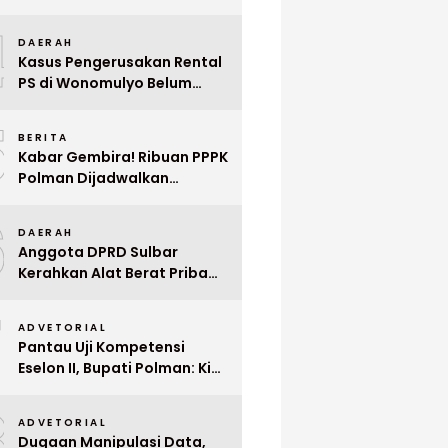
Indonesia ke Singapura Even
4
Mega Wedding Expo 2026
DAERAH
Kasus Pengerusakan Rental
PS di Wonomulyo Belum
Terungkap, Pemilik Minta
5
Polisi Segera Tangkap
BERITA
Pelaku
Kabar Gembira! Ribuan PPPK
Polman Dijadwalkan
Dilantik Januari 2026
6
DAERAH
Anggota DPRD Sulbar
Kerahkan Alat Berat Pribadi
Tangani Longsor
7
Matangnga
ADVETORIAL
Pantau Uji Kompetensi
Eselon II, Bupati Polman: Kita
Cari Pejabat yang Siap
8
Bekerja Cepat
ADVETORIAL
Dugaan Manipulasi Data,