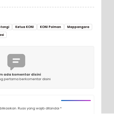
tongi
Ketua KONI
KONI Polman
Mappangara
si
m ada komentar disini
ng pertama berkomentar disini
likasikan.
Ruas yang wajib ditandai
*