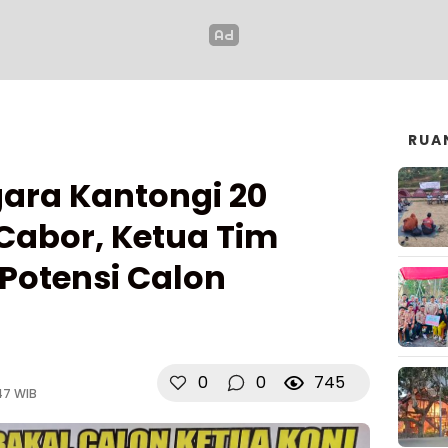
RUA
ara Kantongi 20
abor, Ketua Tim
Potensi Calon
0
0
745
47 WIB