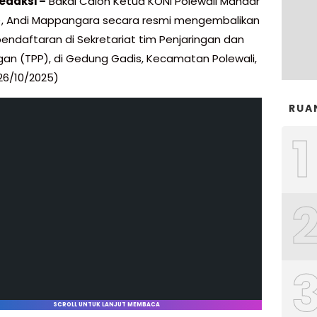
edaksi –
Bakal Calon Ketua KONI Polewali Mandar
, Andi Mappangara secara resmi mengembalikan
pendaftaran di Sekretariat tim Penjaringan dan
gan (TPP), di Gedung Gadis, Kecamatan Polewali,
26/10/2025)
RUA
1
SCROLL UNTUK LANJUT MEMBACA