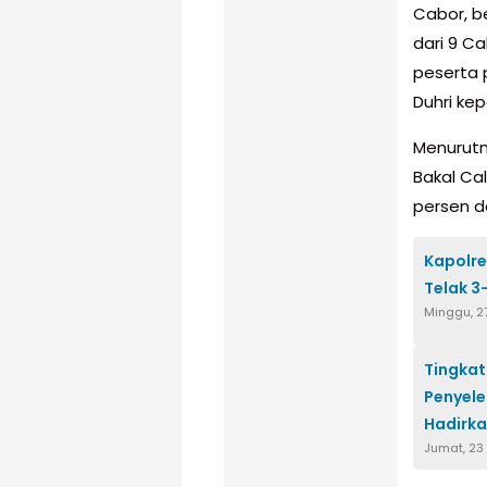
Cabor, b
dari 9 Ca
peserta 
Duhri ke
Menurutn
Bakal Ca
persen d
Kapolre
Telak 3
Minggu, 27
Tingkat
Penyele
Hadirk
Jumat, 23