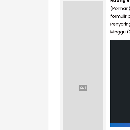
Ruang R
(Polman)
formulir 
Penyarin
Minggu (