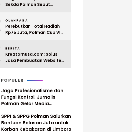
Sekda Polman Sebut
Penyerahan 10 SK PPPK
9
Paruh Waktu Balanipa
OLAHRAGA
Ditunda
Perebutkan Total Hadiah
Rp75 Juta, Polman Cup VI
2026 Siap Digelar 20 April
0
Mendatang
BERITA
Kreatornusa.com: Solusi
Jasa Pembuatan Website
Terbaik di Indonesia dengan
Harga Terjangkau
 POPULER
Jaga Profesionalisme dan
Fungsi Kontrol, Jurnalis
Polman Gelar Media
Gathering
SPPI & SPPG Polman Salurkan
Bantuan Belasan Juta untuk
Korban Kebakaran di Limboro