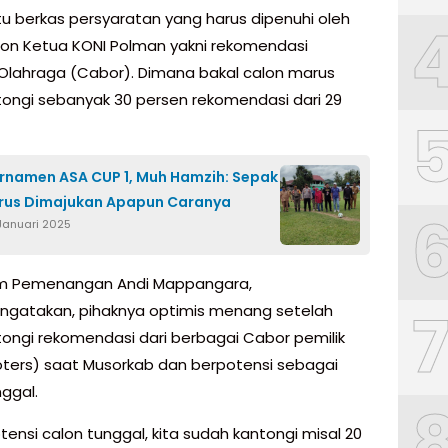
tu berkas persyaratan yang harus dipenuhi oleh
lon Ketua KONI Polman yakni rekomendasi
lahraga (Cabor). Dimana bakal calon marus
ngi sebanyak 30 persen rekomendasi dari 29
rnamen ASA CUP 1, Muh Hamzih: Sepak
rus Dimajukan Apapun Caranya
 Januari 2025
im Pemenangan Andi Mappangara,
engatakan, pihaknya optimis menang setelah
ngi rekomendasi dari berbagai Cabor pemilik
oters) saat Musorkab dan berpotensi sebagai
nggal.
tensi calon tunggal, kita sudah kantongi misal 20