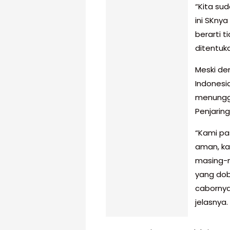
“Kita sud
ini SKnya
berarti 
ditentuk
Meski de
Indonesi
menunggu
Penjarin
“Kami pa
aman, ka
masing-m
yang dob
cabornya,
jelasnya.