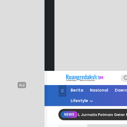
Ruang Redaksi
Informasi Mencerdaskan
Berita
Nasional
Daer
Lifestyle
fesionalisme dan Fungsi Kontrol, Jurnalis Polman Gelar Media 
NEWS