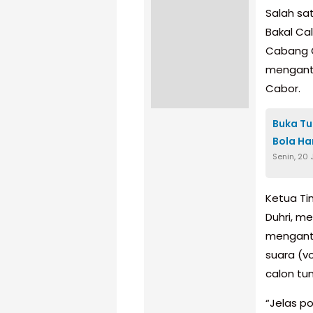
Salah sa
Bakal Ca
Cabang O
menganto
Cabor.
Buka Tu
Bola Ha
Senin, 20
Ketua T
Duhri, m
menganto
suara (v
calon tu
“Jelas po