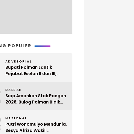
NG POPULER
ADVETORIAL
Bupati Polman Lantik
Pejabat Eselon II dan III,
Berikut Nama dan
2
Jabatannya
DAERAH
Siap Amankan Stok Pangan
2026, Bulog Polman Bidik
Penyerapan 51 Ribu Ton
3
Gabah Petani
NASIONAL
Putri Wonomulyo Mendunia,
Sesya Afriza Wakili