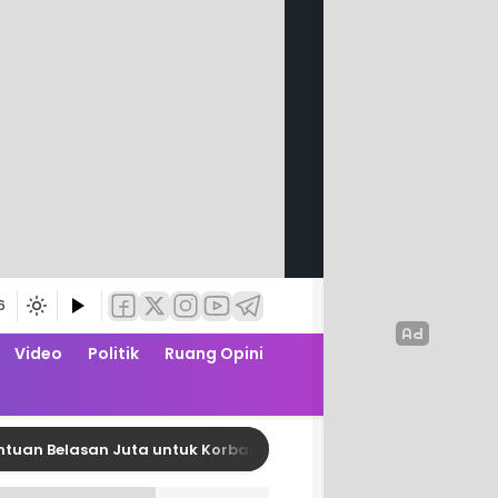
6
Video
Politik
Ruang Opini
elasan Juta untuk Korban Kebakaran di Limboro