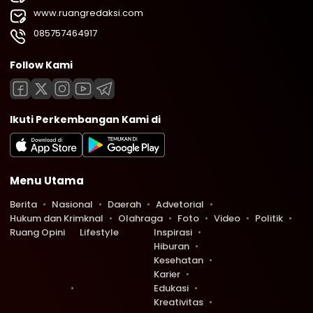
www.ruangredaksi.com
085757464917
Follow Kami
Ikuti Perkembangan Kami di
Menu Utama
Berita
Nasional
Daerah
Advetorial
Hukum dan Krimknal
Olahraga
Foto
Video
Politik
Ruang Opini
Lifestyle
Inspirasi
Hiburan
Kesehatan
Karier
Edukasi
Kreativitas