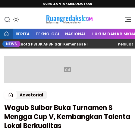
SCROLL UNTUK MELANJUTKAN
Informasi Mencerdaskan
Ruang Redaksi
BERITA
TEKNOLOGI
NASIONAL
HUKUM DAN KRIMKNA
NEWS
4 Kuota PBI JK APBN dari Kemensos RI
Perkuat Sinerg
Advetorial
Wagub Sulbar Buka Turnamen S
Mengga Cup V, Kembangkan Talenta
Lokal Berkualitas