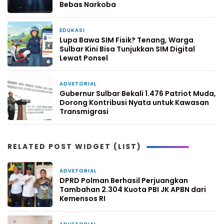
Bebas Narkoba
EDUKASI
1 minggu yang lalu
Lupa Bawa SIM Fisik? Tenang, Warga
Sulbar Kini Bisa Tunjukkan SIM Digital
Lewat Ponsel
ADVETORIAL
1 minggu yang lalu
Gubernur Sulbar Bekali 1.476 Patriot Muda,
Dorong Kontribusi Nyata untuk Kawasan
Transmigrasi
RELATED POST WIDGET (LIST)
ADVETORIAL
4 jam yang lalu
DPRD Polman Berhasil Perjuangkan
Tambahan 2.304 Kuota PBI JK APBN dari
Kemensos RI