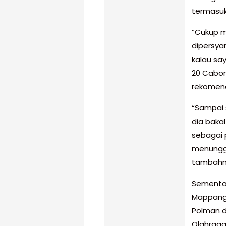
termasuk
“Cukup 
dipersya
kalau sa
20 Cabor,
rekomend
“Sampai 
dia baka
sebagai 
menunggu
tambahn
Sementar
Mappanga
Polman 
Olahraga 