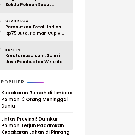
Sekda Polman Sebut
Penyerahan 10 SK PPPK
9
Paruh Waktu Balanipa
OLAHRAGA
Ditunda
Perebutkan Total Hadiah
Rp75 Juta, Polman Cup VI
2026 Siap Digelar 20 April
0
Mendatang
BERITA
Kreatornusa.com: Solusi
Jasa Pembuatan Website
Terbaik di Indonesia dengan
Harga Terjangkau
 POPULER
Kebakaran Rumah di Limboro
Polman, 3 Orang Meninggal
Dunia
Lintas Provinsi! Damkar
Polman Terjun Padamkan
Kebakaran Lahan di Pinrang