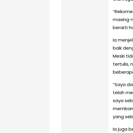
“Rekomen
masing-m
berarti h
Ia menjel
baik den
Meski ti
tertulis
beberapa
“Saya da
telah me
saya seb
membangu
yang seb
Ia juga 