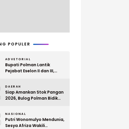
NG POPULER
ADVETORIAL
Bupati Polman Lantik
Pejabat Eselon II dan III,
Berikut Nama dan
2
Jabatannya
DAERAH
Siap Amankan Stok Pangan
2026, Bulog Polman Bidik
Penyerapan 51 Ribu Ton
3
Gabah Petani
NASIONAL
Putri Wonomulyo Mendunia,
Sesya Afriza Wakili