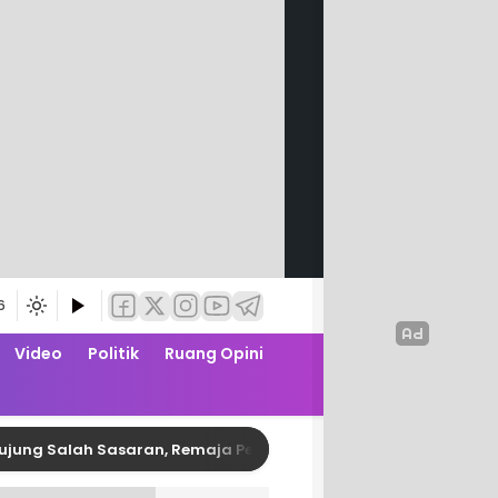
6
Video
Politik
Ruang Opini
lah Sasaran, Remaja Pembusur Pelajar di Polman Diringkus Pol