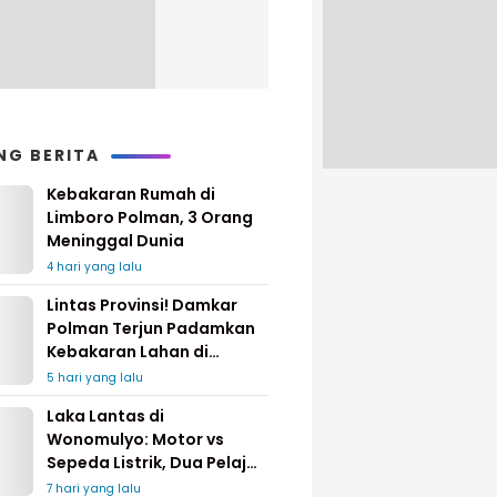
NG BERITA
Kebakaran Rumah di
Limboro Polman, 3 Orang
Meninggal Dunia
4 hari yang lalu
Lintas Provinsi! Damkar
Polman Terjun Padamkan
Kebakaran Lahan di
Pinrang
5 hari yang lalu
Laka Lantas di
Wonomulyo: Motor vs
Sepeda Listrik, Dua Pelajar
Dilarikan ke Rumah Sakit
7 hari yang lalu