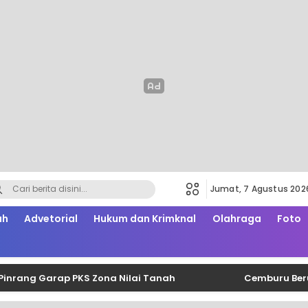
Jumat, 7 Agustus 202
ah
Advetorial
Hukum dan Krimknal
Olahraga
Foto
 Garap PKS Zona Nilai Tanah
Cemburu Berujung Sa