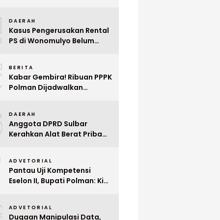
Indonesia ke Singapura Even
4
Mega Wedding Expo 2026
DAERAH
Kasus Pengerusakan Rental
PS di Wonomulyo Belum
Terungkap, Pemilik Minta
5
Polisi Segera Tangkap
BERITA
Pelaku
Kabar Gembira! Ribuan PPPK
Polman Dijadwalkan
Dilantik Januari 2026
6
DAERAH
Anggota DPRD Sulbar
Kerahkan Alat Berat Pribadi
Tangani Longsor
7
Matangnga
ADVETORIAL
Pantau Uji Kompetensi
Eselon II, Bupati Polman: Kita
Cari Pejabat yang Siap
8
Bekerja Cepat
ADVETORIAL
Dugaan Manipulasi Data,