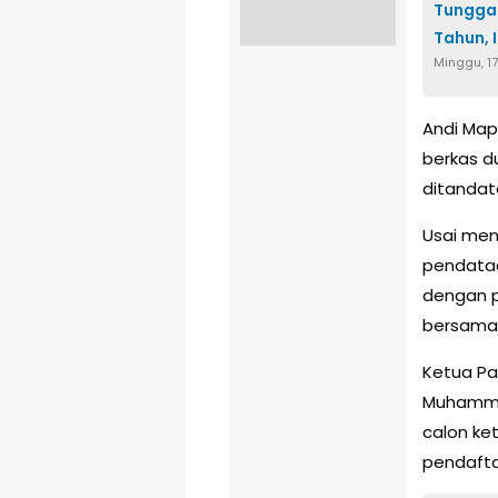
Tunggal
Tahun, 
Minggu, 1
Andi Map
berkas d
ditandat
Usai men
pendataa
dengan p
bersama
Ketua Pa
Muhammad
calon ke
pendafta