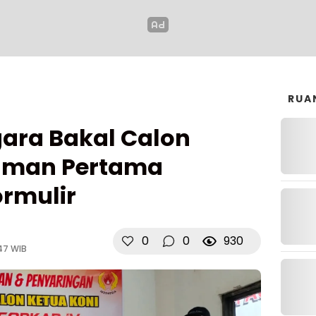
RUA
ara Bakal Calon
olman Pertama
rmulir
0
0
930
47 WIB