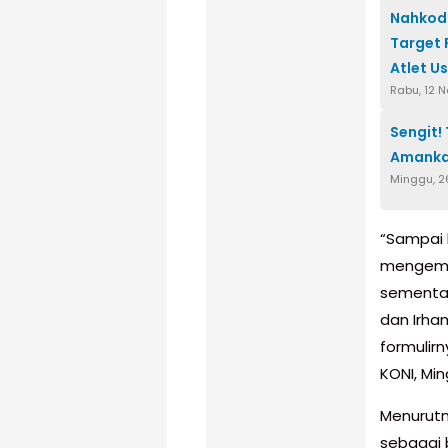
Nahkod
Target 
Atlet Us
Rabu, 12 
Sengit!
Amanka
Minggu, 2
“Sampai 
mengemba
sementar
dan Irha
formulir
KONI, Min
Menurutn
sebagai 