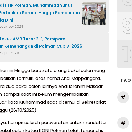
ai FTIP Polman, Muhammad Yunus
Perbaikan Sarana Hingga Pembinaan
ia Dini
November 2025
 Tekuk AMR Tutar 2-1, Persipare
1
n Kemenangan di Polman Cup VI 2026
6 April 2026
hari ini Minggu baru satu orang bakal calon yang
likan formulir, atas nama Andi Mappangara,
TAG
a dua bakal calon lainnya Andi Ibrahim Masdar
m sampai saat ini belum mengembalikan
#
nya,” kata Muhammad saat ditemui di Sekretariat
ggu (26/10/2025).
#
ya, hampir seluruh persyaratan untuk mendaftar
bakal calon ketua KONI Polman telah terpenuhi,