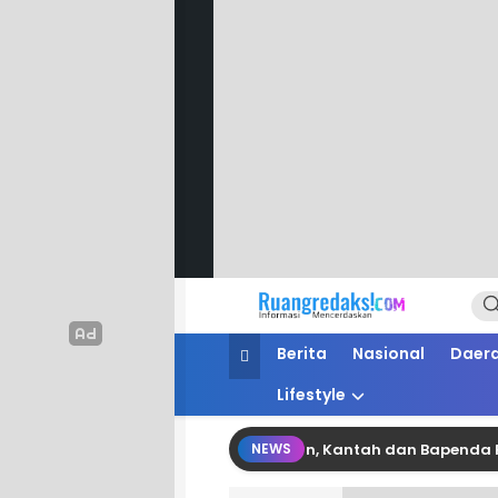
Ruang Redaksi
Informasi Mencerdaskan
Berita
Nasional
Daer
Lifestyle
nergi Pertanahan dan Perpajakan, Kantah dan Bapenda Pinrang
NEWS