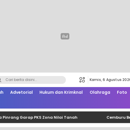
Kamis, 6 Agustus 202
ah
Advetorial
Hukum dan Krimknal
Olahraga
Foto
ng Garap PKS Zona Nilai Tanah
Cemburu Berujung 