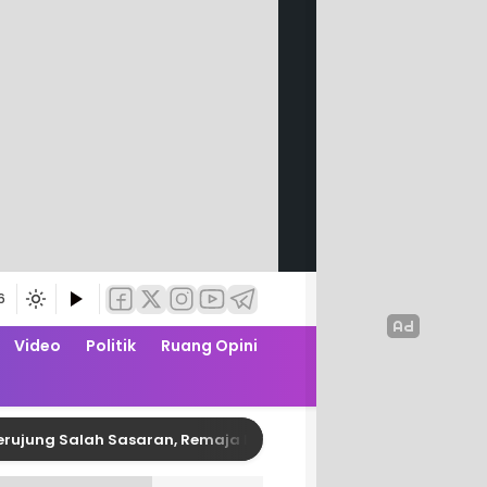
6
Video
Politik
Ruang Opini
Salah Sasaran, Remaja Pembusur Pelajar di Polman Diringkus P