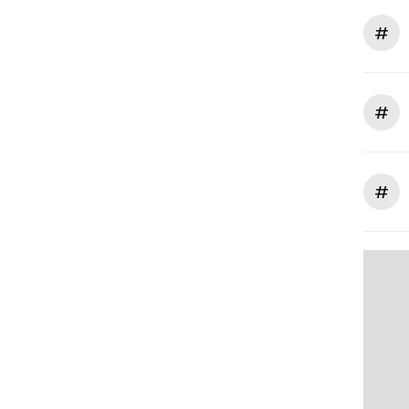
#
#
#