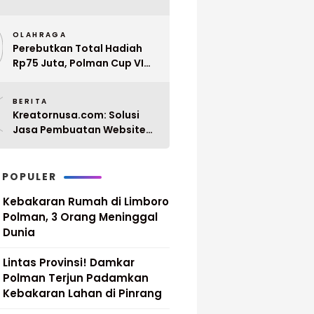
Penyerahan 10 SK PPPK
9
Paruh Waktu Balanipa
OLAHRAGA
Ditunda
Perebutkan Total Hadiah
Rp75 Juta, Polman Cup VI
2026 Siap Digelar 20 April
0
Mendatang
BERITA
Kreatornusa.com: Solusi
Jasa Pembuatan Website
Terbaik di Indonesia dengan
Harga Terjangkau
 POPULER
Kebakaran Rumah di Limboro
Polman, 3 Orang Meninggal
Dunia
Lintas Provinsi! Damkar
Polman Terjun Padamkan
Kebakaran Lahan di Pinrang