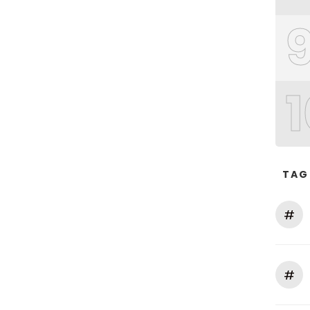
1
TAG
#
#