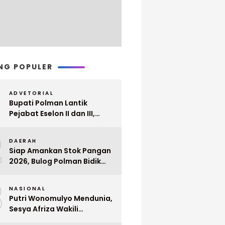
NG POPULER
ADVETORIAL
Bupati Polman Lantik
Pejabat Eselon II dan III,
Berikut Nama dan
2
Jabatannya
DAERAH
Siap Amankan Stok Pangan
2026, Bulog Polman Bidik
Penyerapan 51 Ribu Ton
3
Gabah Petani
NASIONAL
Putri Wonomulyo Mendunia,
Sesya Afriza Wakili
Indonesia ke Singapura Even