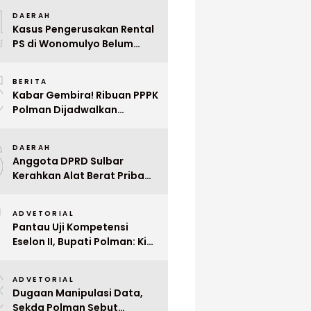
4
Mega Wedding Expo 2026
DAERAH
Kasus Pengerusakan Rental
PS di Wonomulyo Belum
Terungkap, Pemilik Minta
5
Polisi Segera Tangkap
BERITA
Pelaku
Kabar Gembira! Ribuan PPPK
Polman Dijadwalkan
Dilantik Januari 2026
6
DAERAH
Anggota DPRD Sulbar
Kerahkan Alat Berat Pribadi
Tangani Longsor
7
Matangnga
ADVETORIAL
Pantau Uji Kompetensi
Eselon II, Bupati Polman: Kita
Cari Pejabat yang Siap
8
Bekerja Cepat
ADVETORIAL
Dugaan Manipulasi Data,
Sekda Polman Sebut