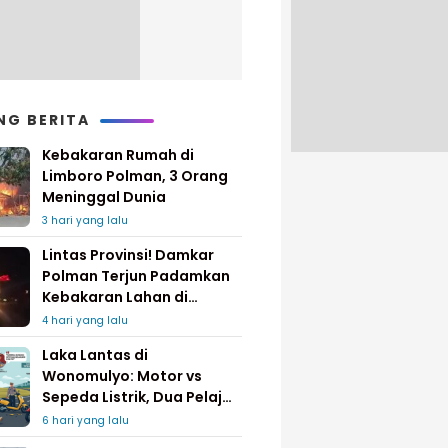
NG BERITA
Kebakaran Rumah di
Limboro Polman, 3 Orang
Meninggal Dunia
3 hari yang lalu
Lintas Provinsi! Damkar
Polman Terjun Padamkan
Kebakaran Lahan di
Pinrang
4 hari yang lalu
Laka Lantas di
Wonomulyo: Motor vs
Sepeda Listrik, Dua Pelajar
Dilarikan ke Rumah Sakit
6 hari yang lalu