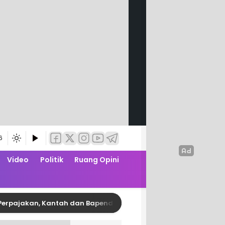
6
Video
Politik
Ruang Opini
kan, Kantah dan Bapenda Pinrang Garap PKS Zona Nilai Tanah