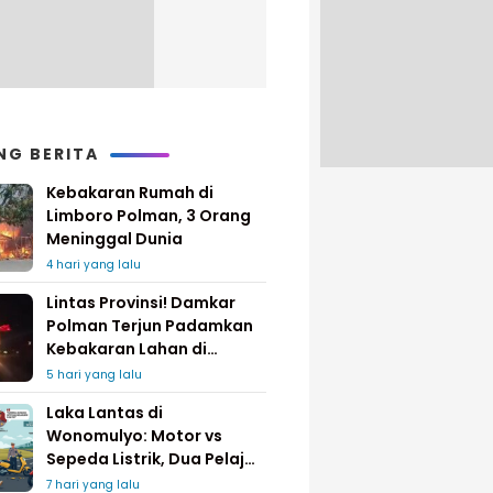
NG BERITA
Kebakaran Rumah di
Limboro Polman, 3 Orang
Meninggal Dunia
4 hari yang lalu
Lintas Provinsi! Damkar
Polman Terjun Padamkan
Kebakaran Lahan di
Pinrang
5 hari yang lalu
Laka Lantas di
Wonomulyo: Motor vs
Sepeda Listrik, Dua Pelajar
Dilarikan ke Rumah Sakit
7 hari yang lalu