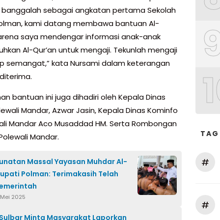
, banggalah sebagai angkatan pertama Sekolah
Polman, kami datang membawa bantuan Al-
karena saya mendengar informasi anak-anak
kan Al-Qur’an untuk mengaji. Tekunlah mengaji
p semangat,” kata Nursami dalam keterangan
1
 diterima.
n bantuan ini juga dihadiri oleh Kepala Dinas
lewali Mandar, Azwar Jasin, Kepala Dinas Kominfo
ali Mandar Aco Musaddad HM. Serta Rombongan
TAG
olewali Mandar.
#
Sunatan Massal Yayasan Muhdar Al-
Bupati Polman: Terimakasih Telah
Pemerintah
 Mei 2025
#
Sulbar Minta Masyarakat Laporkan