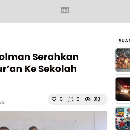
RUA
Polman Serahkan
r’an Ke Sekolah
0
0
313
WIB