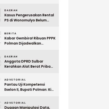
Indonesia ke Singapura Even
4
Mega Wedding Expo 2026
DAERAH
Kasus Pengerusakan Rental
PS di Wonomulyo Belum
Terungkap, Pemilik Minta
5
Polisi Segera Tangkap
BERITA
Pelaku
Kabar Gembira! Ribuan PPPK
Polman Dijadwalkan
Dilantik Januari 2026
6
DAERAH
Anggota DPRD Sulbar
Kerahkan Alat Berat Pribadi
Tangani Longsor
7
Matangnga
ADVETORIAL
Pantau Uji Kompetensi
Eselon II, Bupati Polman: Kita
Cari Pejabat yang Siap
8
Bekerja Cepat
ADVETORIAL
Dugaan Manipulasi Data,