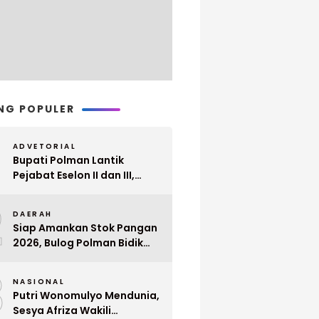
NG POPULER
ADVETORIAL
Bupati Polman Lantik
Pejabat Eselon II dan III,
Berikut Nama dan
2
Jabatannya
DAERAH
Siap Amankan Stok Pangan
2026, Bulog Polman Bidik
Penyerapan 51 Ribu Ton
3
Gabah Petani
NASIONAL
Putri Wonomulyo Mendunia,
Sesya Afriza Wakili