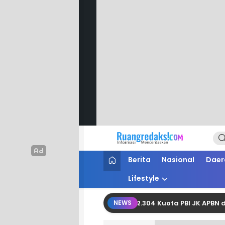
Ruang Redaksi
Informasi Mencerdaskan
Berita
Nasional
Daer
Lifestyle
hasil Perjuangkan Tambahan 2.304 Kuota PBI JK APBN dari Keme
NEWS