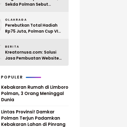
Sekda Polman Sebut
Penyerahan 10 SK PPPK
9
Paruh Waktu Balanipa
OLAHRAGA
Ditunda
Perebutkan Total Hadiah
Rp75 Juta, Polman Cup VI
2026 Siap Digelar 20 April
0
Mendatang
BERITA
Kreatornusa.com: Solusi
Jasa Pembuatan Website
Terbaik di Indonesia dengan
Harga Terjangkau
 POPULER
Kebakaran Rumah di Limboro
Polman, 3 Orang Meninggal
Dunia
Lintas Provinsi! Damkar
Polman Terjun Padamkan
Kebakaran Lahan di Pinrang