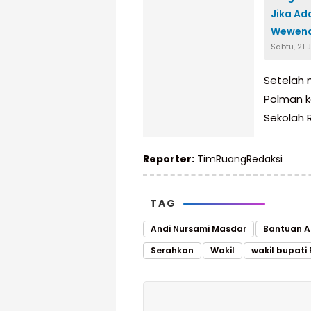
Jika A
Wewen
Sabtu, 21 
Setelah 
Polman k
Sekolah 
Reporter:
TimRuangRedaksi
TAG
Andi Nursami Masdar
Bantuan A
Serahkan
Wakil
wakil bupati