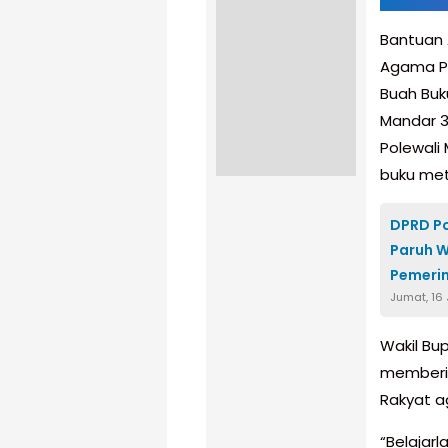
Bantuan 
Agama Po
Buah Buk
Mandar 3
Polewali
buku met
DPRD Po
Paruh W
Pemeri
Jumat, 16
Wakil Bup
memberik
Rakyat ag
“Belajar