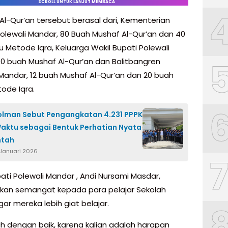
SCROLL UNTUK LANJUT MEMBACA
Al-Qur’an tersebut berasal dari, Kementerian
lewali Mandar, 80 Buah Mushaf Al-Qur’an dan 40
u Metode Iqra, Keluarga Wakil Bupati Polewali
0 buah Mushaf Al-Qur’an dan Balitbangren
 Mandar, 12 buah Mushaf Al-Qur’an dan 20 buah
ode Iqra.
lman Sebut Pengangkatan 4.231 PPPK
aktu sebagai Bentuk Perhatian Nyata
ntah
 Januari 2026
ati Polewali Mandar , Andi Nursami Masdar,
an semangat kepada para pelajar Sekolah
ar mereka lebih giat belajar.
lah dengan baik, karena kalian adalah harapan