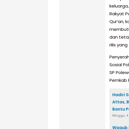
keluarga
Rakyat 
Qur’an, 
membutuh
dan teta
rilis yang
Penyeraha
Sosial Po
SP Polew
Pemkab P
Hadiri 
Attas, 
Bantu 
Minggu, 4
Wagub 