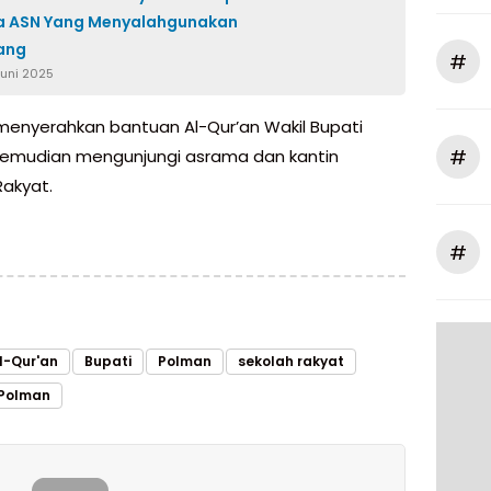
da ASN Yang Menyalahgunakan
ang
#
Juni 2025
menyerahkan bantuan Al-Qur’an Wakil Bupati
#
emudian mengunjungi asrama dan kantin
Rakyat.
#
l-Qur'an
Bupati
Polman
sekolah rakyat
 Polman