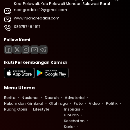
Kec. Polewali, Kab.Polewali Mandar, Sulawesi Barat
ruangredaksi12@gmail.com
www.ruangredaksi.com
085757464917
Follow Kami
Ikuti Perkembangan Kami di
Menu Utama
Berita
Nasional
Daerah
Advetorial
Hukum dan Krimknal
Olahraga
Foto
Video
Politik
Ruang Opini
Lifestyle
Inspirasi
Hiburan
Kesehatan
Karier