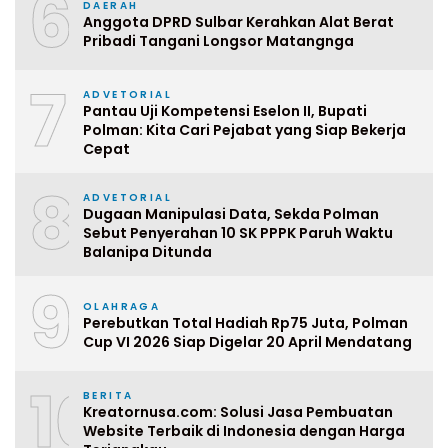
6
DAERAH
Anggota DPRD Sulbar Kerahkan Alat Berat
Pribadi Tangani Longsor Matangnga
7
ADVETORIAL
Pantau Uji Kompetensi Eselon II, Bupati
Polman: Kita Cari Pejabat yang Siap Bekerja
Cepat
8
ADVETORIAL
Dugaan Manipulasi Data, Sekda Polman
Sebut Penyerahan 10 SK PPPK Paruh Waktu
Balanipa Ditunda
9
OLAHRAGA
Perebutkan Total Hadiah Rp75 Juta, Polman
Cup VI 2026 Siap Digelar 20 April Mendatang
10
BERITA
Kreatornusa.com: Solusi Jasa Pembuatan
Website Terbaik di Indonesia dengan Harga