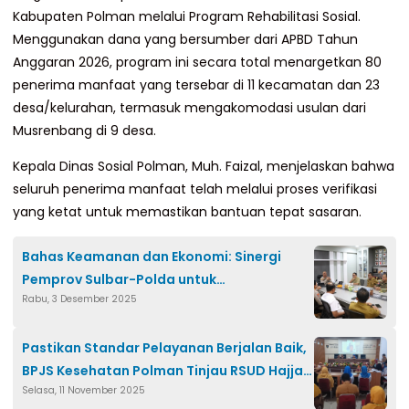
Kabupaten Polman melalui Program Rehabilitasi Sosial.
Menggunakan dana yang bersumber dari APBD Tahun
Anggaran 2026, program ini secara total menargetkan 80
penerima manfaat yang tersebar di 11 kecamatan dan 23
desa/kelurahan, termasuk mengakomodasi usulan dari
Musrenbang di 9 desa.
Kepala Dinas Sosial Polman, Muh. Faizal, menjelaskan bahwa
seluruh penerima manfaat telah melalui proses verifikasi
yang ketat untuk memastikan bantuan tepat sasaran.
Bahas Keamanan dan Ekonomi: Sinergi
Pemprov Sulbar-Polda untuk
Rabu, 3 Desember 2025
Pembangunan Optimal
Pastikan Standar Pelayanan Berjalan Baik,
BPJS Kesehatan Polman Tinjau RSUD Hajjah
Selasa, 11 November 2025
Andi Depu