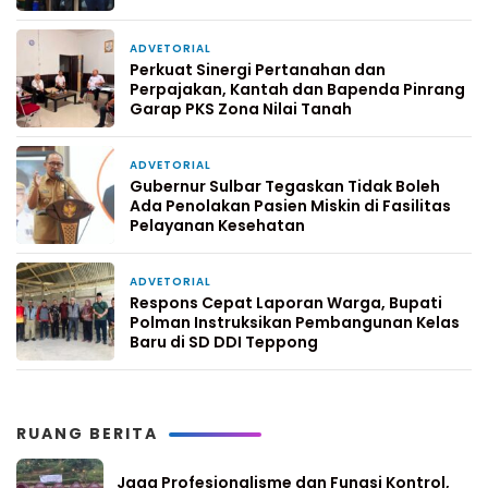
ADVETORIAL
3 hari yang lalu
Perkuat Sinergi Pertanahan dan
Perpajakan, Kantah dan Bapenda Pinrang
Garap PKS Zona Nilai Tanah
ADVETORIAL
5 hari yang lalu
Gubernur Sulbar Tegaskan Tidak Boleh
Ada Penolakan Pasien Miskin di Fasilitas
Pelayanan Kesehatan
ADVETORIAL
1 minggu yang lalu
Respons Cepat Laporan Warga, Bupati
Polman Instruksikan Pembangunan Kelas
Baru di SD DDI Teppong
RUANG BERITA
Jaga Profesionalisme dan Fungsi Kontrol,