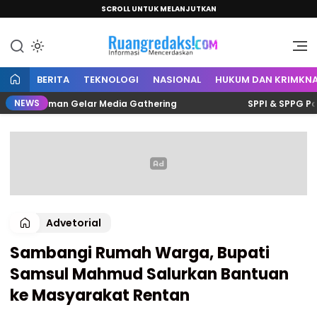
SCROLL UNTUK MELANJUTKAN
Informasi Mencerdaskan
Ruang Redaksi
BERITA
TEKNOLOGI
NASIONAL
HUKUM DAN KRIMKNA
NEWS
is Polman Gelar Media Gathering
SPPI & SPPG Polman S
Advetorial
Sambangi Rumah Warga, Bupati
Samsul Mahmud Salurkan Bantuan
ke Masyarakat Rentan