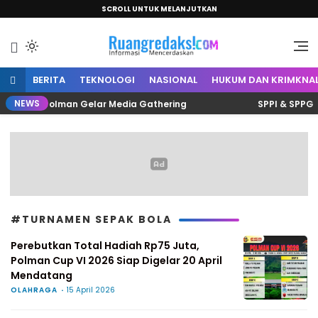
SCROLL UNTUK MELANJUTKAN
Informasi Mencerdaskan
Ruang Redaksi
BERITA
TEKNOLOGI
NASIONAL
HUKUM DAN KRIMKNA
NEWS
urnalis Polman Gelar Media Gathering
SPPI & SPPG Pol
#TURNAMEN SEPAK BOLA
Perebutkan Total Hadiah Rp75 Juta,
Polman Cup VI 2026 Siap Digelar 20 April
Mendatang
OLAHRAGA
15 April 2026