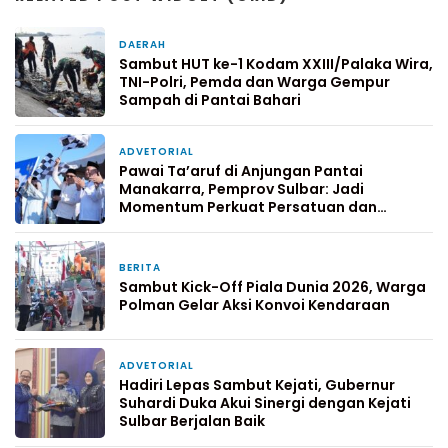
DAERAH
6 hari yang lalu
Sambut HUT ke-1 Kodam XXIII/Palaka Wira,
TNI-Polri, Pemda dan Warga Gempur
Sampah di Pantai Bahari
ADVETORIAL
1 bulan yang lalu
Pawai Ta’aruf di Anjungan Pantai
Manakarra, Pemprov Sulbar: Jadi
Momentum Perkuat Persatuan dan
Optimisme
BERITA
2 bulan yang lalu
Sambut Kick-Off Piala Dunia 2026, Warga
Polman Gelar Aksi Konvoi Kendaraan
ADVETORIAL
5 Mei 2026
Hadiri Lepas Sambut Kejati, Gubernur
Suhardi Duka Akui Sinergi dengan Kejati
Sulbar Berjalan Baik