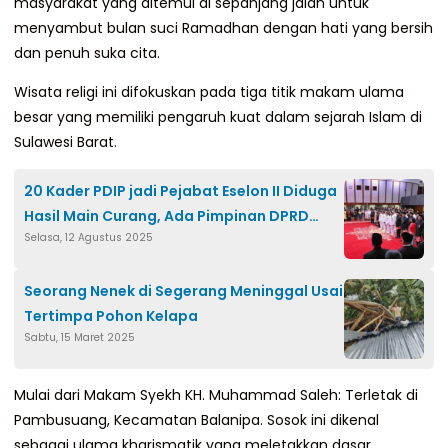
masyarakat yang ditemui di sepanjang jalan untuk
menyambut bulan suci Ramadhan dengan hati yang bersih
dan penuh suka cita.
Wisata religi ini difokuskan pada tiga titik makam ulama
besar yang memiliki pengaruh kuat dalam sejarah Islam di
Sulawesi Barat.
20 Kader PDIP jadi Pejabat Eselon II Diduga
Hasil Main Curang, Ada Pimpinan DPRD
Selasa, 12 Agustus 2025
Jakarta
Seorang Nenek di Segerang Meninggal Usai
Tertimpa Pohon Kelapa
Sabtu, 15 Maret 2025
Mulai dari Makam Syekh KH. Muhammad Saleh: Terletak di
Pambusuang, Kecamatan Balanipa. Sosok ini dikenal
sebagai ulama kharismatik yang meletakkan dasar