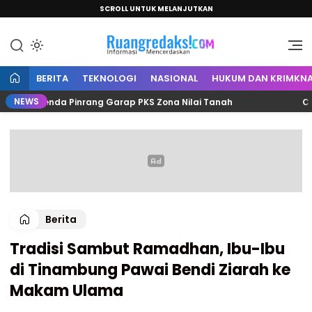
SCROLL UNTUK MELANJUTKAN
Informasi Mencerdaskan
Ruang Redaksi
BERITA
TEKNOLOGI
NASIONAL
HUKUM DAN KRIMKNA
NEWS
 Bapenda Pinrang Garap PKS Zona Nilai Tanah
Cemburu
Berita
Tradisi Sambut Ramadhan, Ibu-Ibu
di Tinambung Pawai Bendi Ziarah ke
Makam Ulama