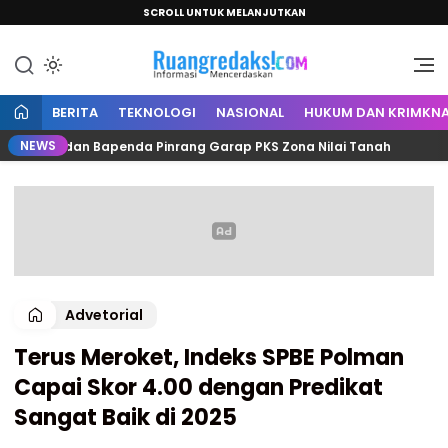
SCROLL UNTUK MELANJUTKAN
Informasi Mencerdaskan
Ruang Redaksi
BERITA
TEKNOLOGI
NASIONAL
HUKUM DAN KRIMKNA
NEWS
ntah dan Bapenda Pinrang Garap PKS Zona Nilai Tanah
Advetorial
Terus Meroket, Indeks SPBE Polman
Capai Skor 4.00 dengan Predikat
Sangat Baik di 2025