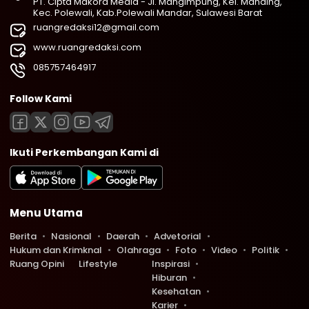
PT. Cipta Makora Media - Jl. Mangimpung, Kel. Manding,
Kec. Polewali, Kab.Polewali Mandar, Sulawesi Barat
ruangredaksi12@gmail.com
www.ruangredaksi.com
085757464917
Follow Kami
Ikuti Perkembangan Kami di
Menu Utama
Berita
Nasional
Daerah
Advetorial
Hukum dan Krimknal
Olahraga
Foto
Video
Politik
Ruang Opini
Lifestyle
Inspirasi
Hiburan
Kesehatan
Karier