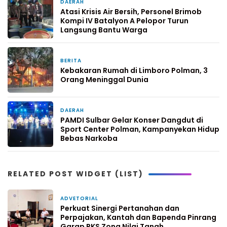
DAERAH
3 hari yang lalu
Atasi Krisis Air Bersih, Personel Brimob
Kompi IV Batalyon A Pelopor Turun
Langsung Bantu Warga
BERITA
3 hari yang lalu
Kebakaran Rumah di Limboro Polman, 3
Orang Meninggal Dunia
DAERAH
4 hari yang lalu
PAMDI Sulbar Gelar Konser Dangdut di
Sport Center Polman, Kampanyekan Hidup
Bebas Narkoba
RELATED POST WIDGET (LIST)
ADVETORIAL
20 jam yang lalu
Perkuat Sinergi Pertanahan dan
Perpajakan, Kantah dan Bapenda Pinrang
Garap PKS Zona Nilai Tanah