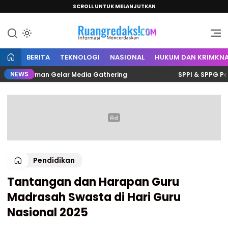
SCROLL UNTUK MELANJUTKAN
Informasi Mencerdaskan
Ruang Redaksi
BERITA
TEKNOLOGI
NASIONAL
HUKUM DAN KRIMKNA
NEWS
is Polman Gelar Media Gathering
SPPI & SPPG Polman S
Pendidikan
Tantangan dan Harapan Guru
Madrasah Swasta di Hari Guru
Nasional 2025