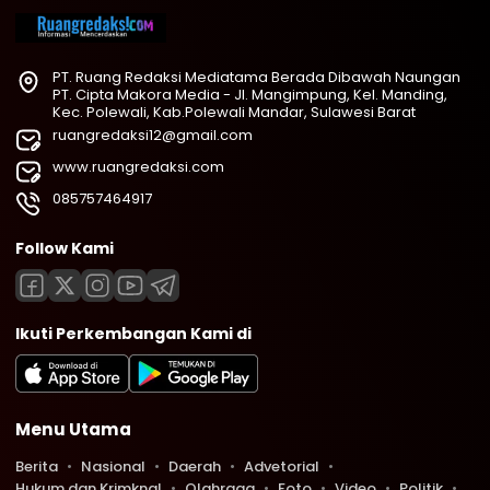
PT. Ruang Redaksi Mediatama Berada Dibawah Naungan
PT. Cipta Makora Media - Jl. Mangimpung, Kel. Manding,
Kec. Polewali, Kab.Polewali Mandar, Sulawesi Barat
ruangredaksi12@gmail.com
www.ruangredaksi.com
085757464917
Follow Kami
Ikuti Perkembangan Kami di
Menu Utama
Berita
Nasional
Daerah
Advetorial
Hukum dan Krimknal
Olahraga
Foto
Video
Politik