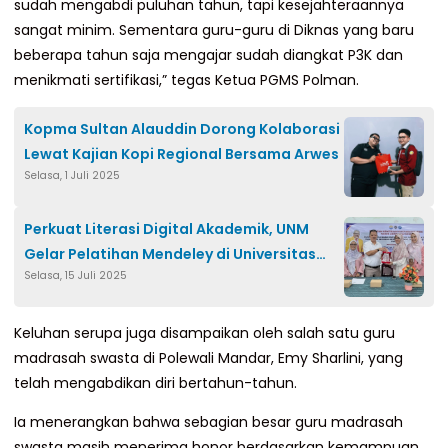
sudah mengabdi puluhan tahun, tapi kesejahteraannya
sangat minim. Sementara guru-guru di Diknas yang baru
beberapa tahun saja mengajar sudah diangkat P3K dan
menikmati sertifikasi,” tegas Ketua PGMS Polman.
Kopma Sultan Alauddin Dorong Kolaborasi
Lewat Kajian Kopi Regional Bersama Arwes
Selasa, 1 Juli 2025
Perkuat Literasi Digital Akademik, UNM
Gelar Pelatihan Mendeley di Universitas
Selasa, 15 Juli 2025
Patompo
Keluhan serupa juga disampaikan oleh salah satu guru
madrasah swasta di Polewali Mandar, Emy Sharlini, yang
telah mengabdikan diri bertahun-tahun.
Ia menerangkan bahwa sebagian besar guru madrasah
swasta masih menerima honor berdasarkan kemampuan