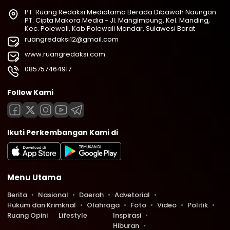
PT. Ruang Redaksi Mediatama Berada Dibawah Naungan
PT. Cipta Makora Media - Jl. Mangimpung, Kel. Manding,
Kec. Polewali, Kab.Polewali Mandar, Sulawesi Barat
ruangredaksi12@gmail.com
www.ruangredaksi.com
085757464917
Follow Kami
Ikuti Perkembangan Kami di
Menu Utama
Berita
Nasional
Daerah
Advetorial
Hukum dan Krimknal
Olahraga
Foto
Video
Politik
Ruang Opini
Lifestyle
Inspirasi
Hiburan