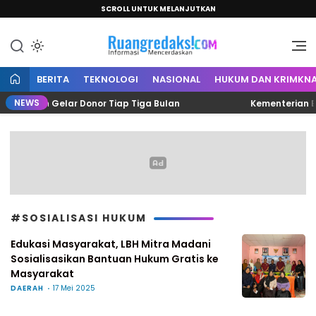
SCROLL UNTUK MELANJUTKAN
Informasi Mencerdaskan
Ruang Redaksi
BERITA
TEKNOLOGI
NASIONAL
HUKUM DAN KRIMKNA
NEWS
onsisten Gelar Donor Tiap Tiga Bulan
Kementerian ESDM
#SOSIALISASI HUKUM
Edukasi Masyarakat, LBH Mitra Madani
Sosialisasikan Bantuan Hukum Gratis ke
Masyarakat
DAERAH
17 Mei 2025