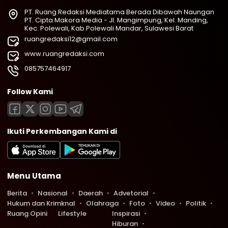
PT. Ruang Redaksi Mediatama Berada Dibawah Naungan
PT. Cipta Makora Media - Jl. Mangimpung, Kel. Manding,
Kec. Polewali, Kab.Polewali Mandar, Sulawesi Barat
ruangredaksi12@gmail.com
www.ruangredaksi.com
085757464917
Follow Kami
Ikuti Perkembangan Kami di
Menu Utama
Berita
Nasional
Daerah
Advetorial
Hukum dan Krimknal
Olahraga
Foto
Video
Politik
Ruang Opini
Lifestyle
Inspirasi
Hiburan