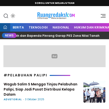
SCROLL UNTUK MELANJUTKAN
Informasi Mencerdaskan
Ruang Redaksi
BERITA
TEKNOLOGI
NASIONAL
HUKUM DAN KRIMKNA
NEWS
n, Kantah dan Bapenda Pinrang Garap PKS Zona Nilai Tanah
#PELABUHAN PALIPI
Wagub Salim S Mengga Tinjau Pelabuhan
Palipi, Siap Jadi Pusat Distribusi Kelapa
Dalam
ADVETORIAL
3 Oktober 2025