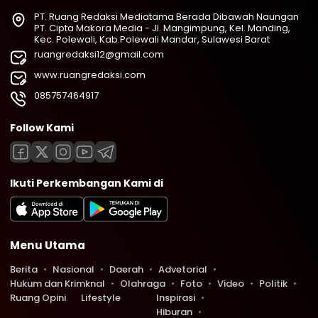
PT. Ruang Redaksi Mediatama Berada Dibawah Naungan
PT. Cipta Makora Media - Jl. Mangimpung, Kel. Manding,
Kec. Polewali, Kab.Polewali Mandar, Sulawesi Barat
ruangredaksi12@gmail.com
www.ruangredaksi.com
085757464917
Follow Kami
Ikuti Perkembangan Kami di
Menu Utama
Berita
Nasional
Daerah
Advetorial
Hukum dan Krimknal
Olahraga
Foto
Video
Politik
Ruang Opini
Lifestyle
Inspirasi
Hiburan