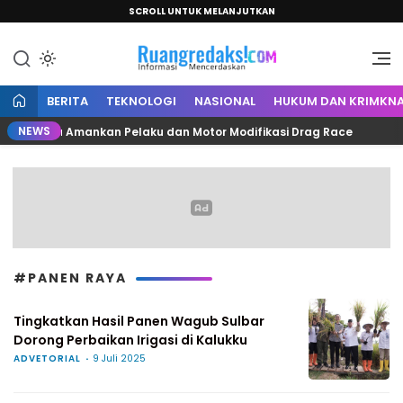
SCROLL UNTUK MELANJUTKAN
Informasi Mencerdaskan
Ruang Redaksi
BERITA
TEKNOLOGI
NASIONAL
HUKUM DAN KRIMKNA
NEWS
ta Mamuju Amankan Pelaku dan Motor Modifikasi Drag Race
#PANEN RAYA
Tingkatkan Hasil Panen Wagub Sulbar
Dorong Perbaikan Irigasi di Kalukku
ADVETORIAL
9 Juli 2025