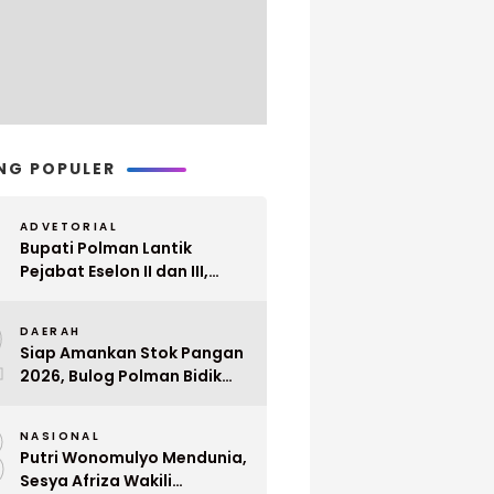
NG POPULER
ADVETORIAL
Bupati Polman Lantik
Pejabat Eselon II dan III,
Berikut Nama dan
2
Jabatannya
DAERAH
Siap Amankan Stok Pangan
2026, Bulog Polman Bidik
Penyerapan 51 Ribu Ton
3
Gabah Petani
NASIONAL
Putri Wonomulyo Mendunia,
Sesya Afriza Wakili