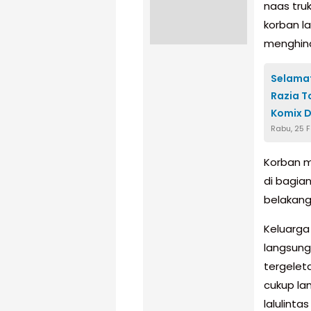
naas tru
korban l
menghind
Selamat
Razia T
Komix D
Rabu, 25 
Korban m
di bagian
belakang 
Keluarga 
langsung
tergelet
cukup la
lalulinta