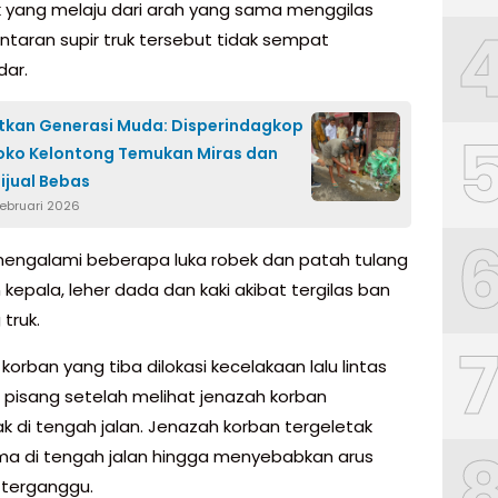
k yang melaju dari arah yang sama menggilas
antaran supir truk tersebut tidak sempat
ar.
kan Generasi Muda: Disperindagkop
oko Kelontong Temukan Miras dan
ijual Bebas
Februari 2026
engalami beberapa luka robek dan patah tulang
 kepala, leher dada dan kaki akibat tergilas ban
truk.
korban yang tiba dilokasi kecelakaan lalu lintas
 pisang setelah melihat jenazah korban
ak di tengah jalan. Jenazah korban tergeletak
ma di tengah jalan hingga menyebabkan arus
s terganggu.