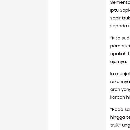
Sementar
Iptu Sop
sopir tr
sepeda m
“Kita sud
pemeriks
apakah t
ujarnya.
Ia menje
rekannya
arah ya
korban hi
“Pada sa
hingga t
truk,” un