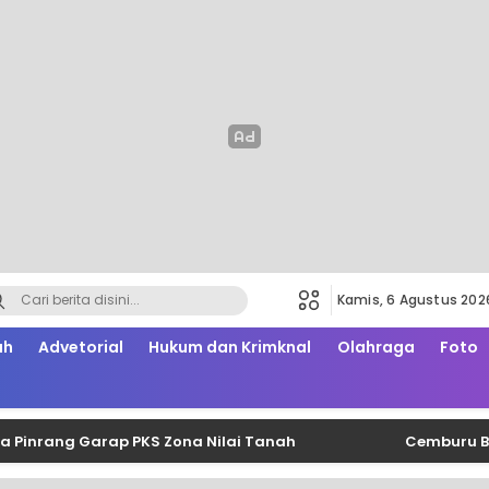
Kamis, 6 Agustus 202
ah
Advetorial
Hukum dan Krimknal
Olahraga
Foto
ng Garap PKS Zona Nilai Tanah
Cemburu Berujung 