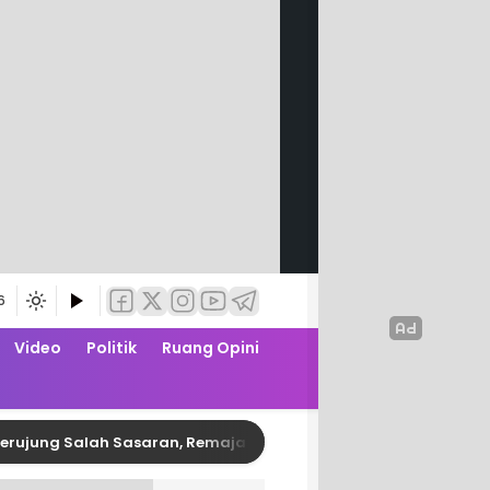
6
Video
Politik
Ruang Opini
Salah Sasaran, Remaja Pembusur Pelajar di Polman Diringkus P