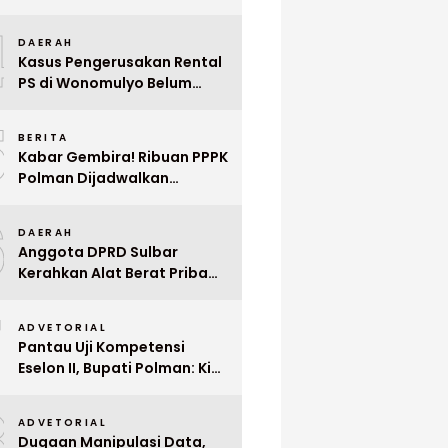
Indonesia ke Singapura Even
4
Mega Wedding Expo 2026
DAERAH
Kasus Pengerusakan Rental
PS di Wonomulyo Belum
Terungkap, Pemilik Minta
5
Polisi Segera Tangkap
BERITA
Pelaku
Kabar Gembira! Ribuan PPPK
Polman Dijadwalkan
Dilantik Januari 2026
6
DAERAH
Anggota DPRD Sulbar
Kerahkan Alat Berat Pribadi
Tangani Longsor
7
Matangnga
ADVETORIAL
Pantau Uji Kompetensi
Eselon II, Bupati Polman: Kita
Cari Pejabat yang Siap
8
Bekerja Cepat
ADVETORIAL
Dugaan Manipulasi Data,