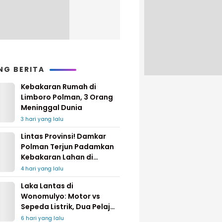
NG BERITA
Kebakaran Rumah di
Limboro Polman, 3 Orang
Meninggal Dunia
3 hari yang lalu
Lintas Provinsi! Damkar
Polman Terjun Padamkan
Kebakaran Lahan di
Pinrang
4 hari yang lalu
Laka Lantas di
Wonomulyo: Motor vs
Sepeda Listrik, Dua Pelajar
Dilarikan ke Rumah Sakit
6 hari yang lalu