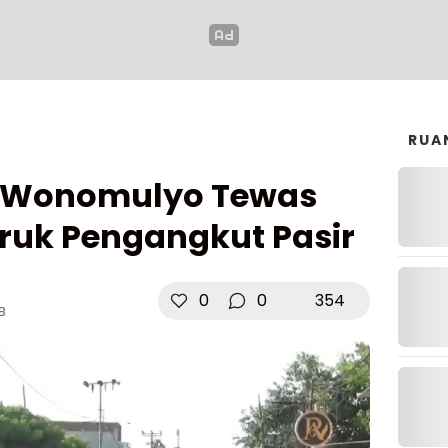
RUA
di Wonomulyo Tewas
Truk Pengangkut Pasir
0
0
354
IB