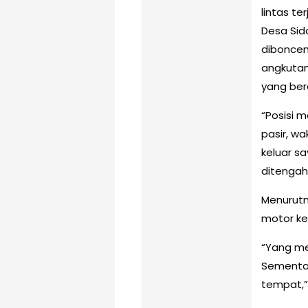
lintas t
Desa Sid
diboncen
angkutan
yang ber
“Posisi m
pasir, w
keluar sa
ditengah 
Menurutn
motor ke
“Yang me
Sementar
tempat,”