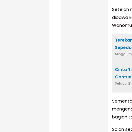
Setelah 
dibawa k
Wonomuly
Terekam
Sepeda 
Minggu, 2
Cinta T
Gantung
Selasa, 2
Sementar
mengend
bagian ta
Salah se