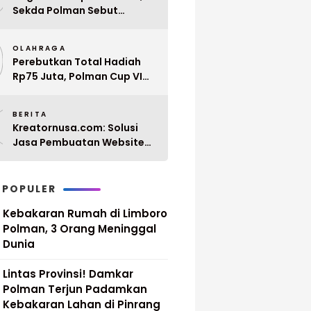
Sekda Polman Sebut
Penyerahan 10 SK PPPK
9
Paruh Waktu Balanipa
OLAHRAGA
Ditunda
Perebutkan Total Hadiah
Rp75 Juta, Polman Cup VI
2026 Siap Digelar 20 April
0
Mendatang
BERITA
Kreatornusa.com: Solusi
Jasa Pembuatan Website
Terbaik di Indonesia dengan
Harga Terjangkau
 POPULER
Kebakaran Rumah di Limboro
Polman, 3 Orang Meninggal
Dunia
Lintas Provinsi! Damkar
Polman Terjun Padamkan
Kebakaran Lahan di Pinrang