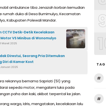
mobil ambulance tiba Jenazah korban kemudian
e rumah duka di Desa Bumimulyo, Kecamatan
o, Kabupaten Polewali Mandar.
 CCTV Detik-Detik Kecelakaan
1
Motor VS Minibus di Wonomulyo
3 Maret 2025
idak Direstui, Seorang Pria Ditemukan
 Diri di Kamar Kost
TAG
1 Januari 2025
#
a rekannya bernama Sapriati (51) yang
arai sepeda motor, mengalami luka pada
ngan paha dan kaki, akibat terpental ke jalan.
#
orang warga, Idris, mengatakan, kecelakaan lalu