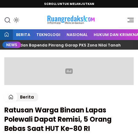
SCROLL UNTUK MELANJUTKAN
Informasi Mencerdaskan
Ruang Redaksi
BERITA
TEKNOLOGI
NASIONAL
HUKUM DAN KRIMKNA
NEWS
tah dan Bapenda Pinrang Garap PKS Zona Nilai Tanah
Berita
Ratusan Warga Binaan Lapas
Polewali Dapat Remisi, 5 Orang
Bebas Saat HUT Ke-80 RI