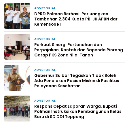
ADVETORIAL
1 hari yang lalu
DPRD Polman Berhasil Perjuangkan
Tambahan 2.304 Kuota PBI JK APBN dari
Kemensos RI
ADVETORIAL
3 hari yang lalu
Perkuat Sinergi Pertanahan dan
Perpajakan, Kantah dan Bapenda Pinrang
Garap PKS Zona Nilai Tanah
ADVETORIAL
5 hari yang lalu
Gubernur Sulbar Tegaskan Tidak Boleh
Ada Penolakan Pasien Miskin di Fasilitas
Pelayanan Kesehatan
ADVETORIAL
1 minggu yang lalu
Respons Cepat Laporan Warga, Bupati
Polman Instruksikan Pembangunan Kelas
Baru di SD DDI Teppong