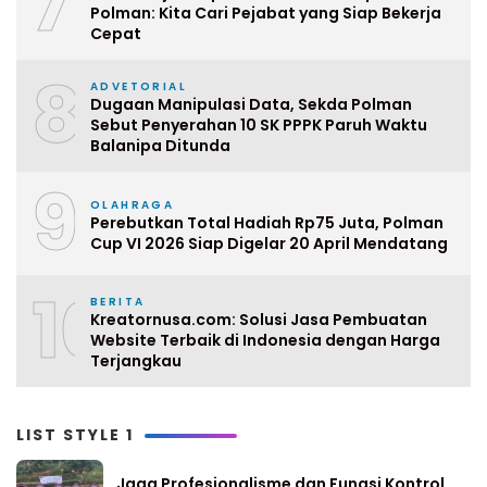
7
Polman: Kita Cari Pejabat yang Siap Bekerja
Cepat
8
ADVETORIAL
Dugaan Manipulasi Data, Sekda Polman
Sebut Penyerahan 10 SK PPPK Paruh Waktu
Balanipa Ditunda
9
OLAHRAGA
Perebutkan Total Hadiah Rp75 Juta, Polman
Cup VI 2026 Siap Digelar 20 April Mendatang
10
BERITA
Kreatornusa.com: Solusi Jasa Pembuatan
Website Terbaik di Indonesia dengan Harga
Terjangkau
LIST STYLE 1
Jaga Profesionalisme dan Fungsi Kontrol,