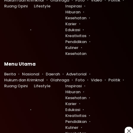
Hukum dan Krimknal
Olahraga
Foto
Video
Politik
Ruang Opini
Lifestyle
Inspirasi
Hiburan
Kesehatan
Karier
Edukasi
Kreativitas
Pendidikan
Kuliner
Kesehatan
Menu Utama
Berita
Nasional
Daerah
Advetorial
Hukum dan Krimknal
Olahraga
Foto
Video
Politik
Ruang Opini
Lifestyle
Inspirasi
Hiburan
Kesehatan
Karier
Edukasi
Kreativitas
Pendidikan
Kuliner