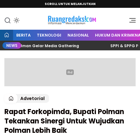
SCROLL UNTUK MELANJUTKAN
Informasi Mencerdaskan
Ruang Redaksi
BERITA
TEKNOLOGI
NASIONAL
HUKUM DAN KRIMKNA
NEWS
lis Polman Gelar Media Gathering
SPPI & SPPG Polman 
Advetorial
Rapat Forkopimda, Bupati Polman
Tekankan Sinergi Untuk Wujudkan
Polman Lebih Baik