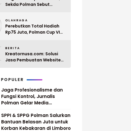
Sekda Polman Sebut
Penyerahan 10 SK PPPK
9
Paruh Waktu Balanipa
OLAHRAGA
Ditunda
Perebutkan Total Hadiah
Rp75 Juta, Polman Cup VI
2026 Siap Digelar 20 April
0
Mendatang
BERITA
Kreatornusa.com: Solusi
Jasa Pembuatan Website
Terbaik di Indonesia dengan
Harga Terjangkau
 POPULER
Jaga Profesionalisme dan
Fungsi Kontrol, Jurnalis
Polman Gelar Media
Gathering
SPPI & SPPG Polman Salurkan
Bantuan Belasan Juta untuk
Korban Kebakaran di Limboro