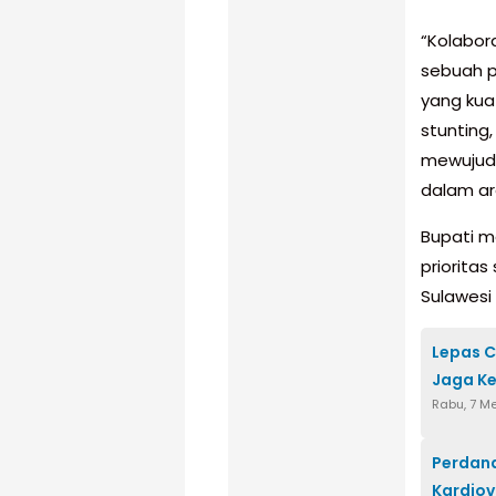
“Kolabor
sebuah pi
yang kua
stunting
mewujudk
dalam ar
Bupati m
prioritas
Sulawesi 
Lepas C
Jaga K
Rabu, 7 M
Perdana
Kardiov