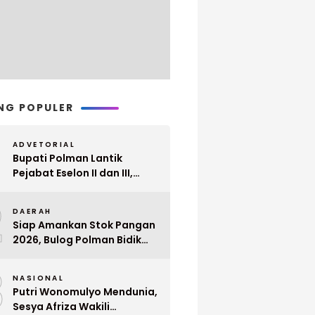
NG POPULER
ADVETORIAL
Bupati Polman Lantik
Pejabat Eselon II dan III,
Berikut Nama dan
2
Jabatannya
DAERAH
Siap Amankan Stok Pangan
2026, Bulog Polman Bidik
Penyerapan 51 Ribu Ton
3
Gabah Petani
NASIONAL
Putri Wonomulyo Mendunia,
Sesya Afriza Wakili