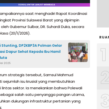
SCROLL UNTUK LANJUT MEMBACA
disampaikannya saat menghadiri Rapat Koordinasi
ingkat Provinsi Sulawesi Barat yang dipimpin
oleh Gubernur Sulbar, DR. Suhardi Duka, secara
Selasa (20/1/2026).
RUA
1
 Stunting, DP2KBP3A Polman Gelar
sasi Dapur Sehat Kepada Ibu Hamil
duta
Mei 2025
rum strategis tersebut, Samsul Mahmud
i sejumlah isu krusial yang membutuhkan
i lintas sektor. Ia menekankan bahwa Polewali
sebagai salah satu penyangga pangan utama,
kan dukungan infrastruktur pertanian yang
.