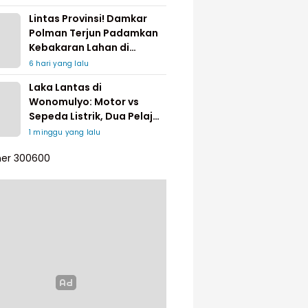
Lintas Provinsi! Damkar
Polman Terjun Padamkan
Kebakaran Lahan di
Pinrang
6 hari yang lalu
Laka Lantas di
Wonomulyo: Motor vs
Sepeda Listrik, Dua Pelajar
Dilarikan ke Rumah Sakit
1 minggu yang lalu