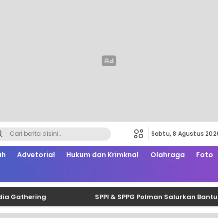
Sabtu, 8 Agustus 202
ah
Advetorial
Hukum dan Krimknal
Olahraga
Foto
thering
SPPI & SPPG Polman Salurkan Bantuan Bel