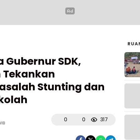
RUA
 Gubernur SDK,
n Tekankan
salah Stunting dan
kolah
0
0
317
WIB