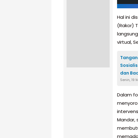
Hal ini 
(Rakor) T
langsung 
virtual, 
Tangani
Sosiali
dan Ba
Senin, 19 
Dalam fo
menyorot
intervens
Mandar, 
membutuh
memadai