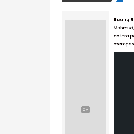
Ruang R
Mahmud, 
antara p
memperc