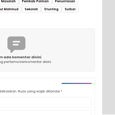
Masalah
Pemkab Polman
Penuntasan
ul Mahmud
Sekolah
Stunting
Sulbar
m ada komentar disini
ng pertama berkomentar disini
likasikan.
Ruas yang wajib ditandai
*