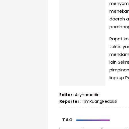
menyambu
menekank
daerah a
pembangu
Rapat ko
taktis ya
mendampi
lain Sekr
pimpinan
lingkup 
Editor:
Asyharuddin
Reporter:
TimRuangRedaksi
TAG