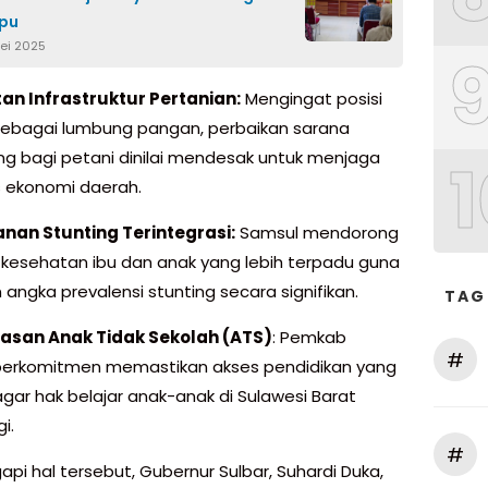
epu
Mei 2025
n Infrastruktur Pertanian:
Mengingat posisi
ebagai lumbung pangan, perbaikan sarana
g bagi petani dinilai mendesak untuk menjaga
1
as ekonomi daerah.
nan Stunting Terintegrasi:
Samsul mendorong
kesehatan ibu dan anak yang lebih terpadu guna
angka prevalensi stunting secara signifikan.
TAG
asan Anak Tidak Sekolah (ATS)
: Pemkab
#
erkomitmen memastikan akses pendidikan yang
gar hak belajar anak-anak di Sulawesi Barat
i.
#
pi hal tersebut, Gubernur Sulbar, Suhardi Duka,