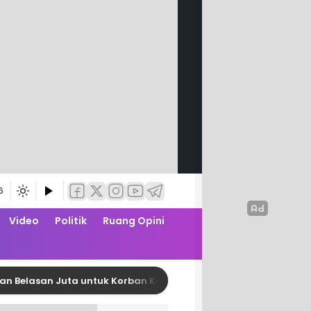
6
Video
Politik
Ruang Opini
asan Juta untuk Korban Kebakaran di Limboro
DPR