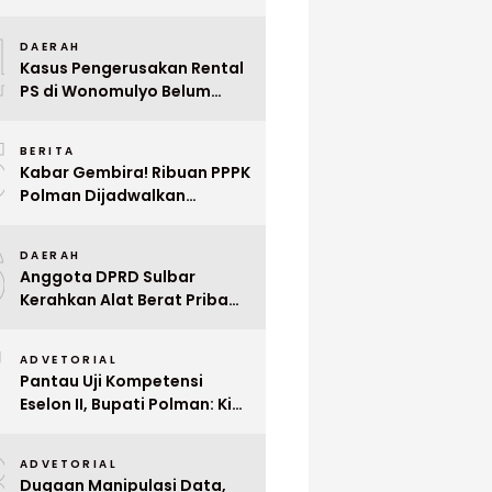
Indonesia ke Singapura Even
4
Mega Wedding Expo 2026
DAERAH
Kasus Pengerusakan Rental
PS di Wonomulyo Belum
Terungkap, Pemilik Minta
5
Polisi Segera Tangkap
BERITA
Pelaku
Kabar Gembira! Ribuan PPPK
Polman Dijadwalkan
Dilantik Januari 2026
6
DAERAH
Anggota DPRD Sulbar
Kerahkan Alat Berat Pribadi
Tangani Longsor
7
Matangnga
ADVETORIAL
Pantau Uji Kompetensi
Eselon II, Bupati Polman: Kita
Cari Pejabat yang Siap
8
Bekerja Cepat
ADVETORIAL
Dugaan Manipulasi Data,