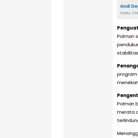
Andi D
Sabtu, 3 
Penguata
Polman s
pendukun
stabilit
Penanga
program 
menekan 
Pengent
Polman b
merata a
terlindung
Menangga