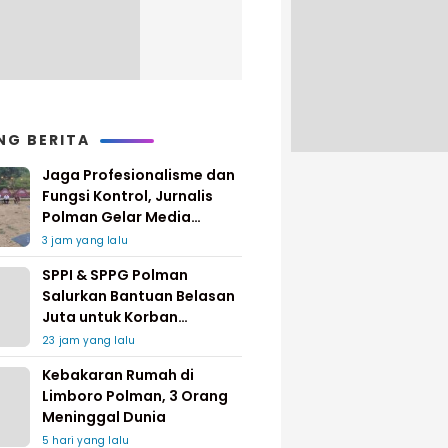
NG BERITA
Jaga Profesionalisme dan
Fungsi Kontrol, Jurnalis
Polman Gelar Media
Gathering
3 jam yang lalu
SPPI & SPPG Polman
Salurkan Bantuan Belasan
Juta untuk Korban
Kebakaran di Limboro
23 jam yang lalu
Kebakaran Rumah di
Limboro Polman, 3 Orang
Meninggal Dunia
5 hari yang lalu